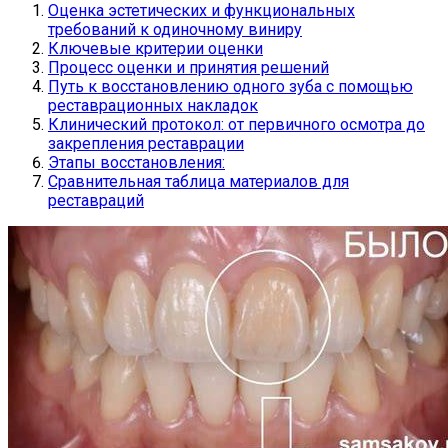
Оценка эстетических и функциональных
требований к одиночному виниру
Ключевые критерии оценки
Процесс оценки и принятия решений
Путь к восстановлению одного зуба с помощью
реставрационных накладок
Клинический протокол: от первичного осмотра до
закрепления реставрации
Этапы восстановления:
Сравнительная таблица материалов для
реставраций