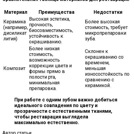
Материал
Преимущества
Недостатки
Высокая эстетика,
Керамика
Более высокая
прочность,
(например,
стоимость, требует
биосовместимость,
дисиликат
микропрепаровки
устойчивость к
лития)
зуба.
окрашиванию.
Более низкая
Склонен к
стоимость,
окрашиванию со
возможность
временем,
коррекции цвета и
Композит
меньшая
формы прямо в
износостойкость по
полости рта,
сравнению с
минимальная
керамикой.
препаровка.
При работе с одним зубом важно добиться
идеального совпадения по цвету и
прозрачности с естественными тканями,
чтобы реставрация выглядела
максимально естественно.
Автор статьи