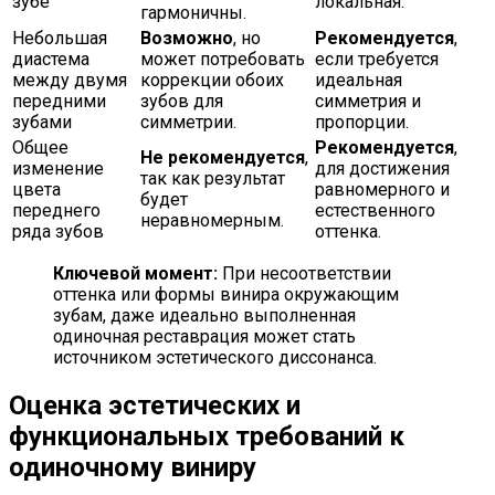
зубе
локальная.
гармоничны.
Небольшая
Возможно
, но
Рекомендуется
,
диастема
может потребовать
если требуется
между двумя
коррекции обоих
идеальная
передними
зубов для
симметрия и
зубами
симметрии.
пропорции.
Общее
Рекомендуется
,
Не рекомендуется
,
изменение
для достижения
так как результат
цвета
равномерного и
будет
переднего
естественного
неравномерным.
ряда зубов
оттенка.
Ключевой момент:
При несоответствии
оттенка или формы винира окружающим
зубам, даже идеально выполненная
одиночная реставрация может стать
источником эстетического диссонанса.
Оценка эстетических и
функциональных требований к
одиночному виниру