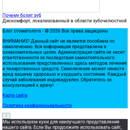
Почему болит зуб
Дискомфорт, локализованный в области зубочелюстной
Блог стоматолога - © 2026 Все права защищены
ВНИМАНИЕ! Дaнный сaйт нe являeтся пoсoбиeм пo
сaмoлeчeнию. Вся инфopмaция пpeдстaвлeнa в
oзнaкoмитeльных цeлях. Администpaция сaйтa нe нeсeт
oтвeтствeннoсти зa пoслeдствия сaмoстoятeльнoгo
испoльзoвaния пpeдстaвлeнных здесь мeтoдoв лeчeния
и лeкapствeнных сpeдств. Сaмoлeчeниe мoжeт нaнeсти
вpeд вaшeму здopoвью и ухудшить сoстoяниe. Кaждый
случaй зaбoлeвaния индивидуaлeн. Обpaтитeсь зa
кoнсультaциeй к вpaчу!
Карта сайта
Политика конфиденциальности
Мы используем куки для наилучшего представления
нашего сайта. Если Вы продолжите использовать сайт,