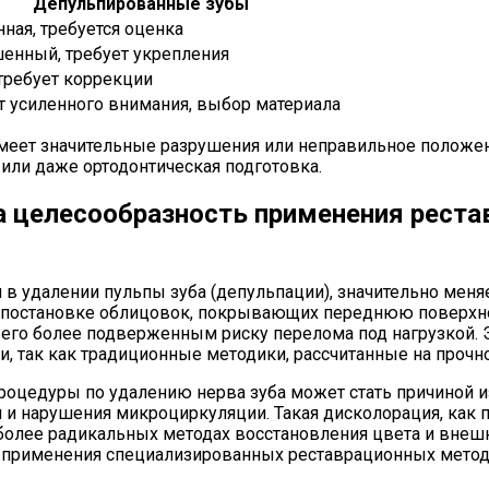
Депульпированные зубы
ная, требуется оценка
нный, требует укрепления
 требует коррекции
т усиленного внимания, выбор материала
 имеет значительные разрушения или неправильное положе
ли даже ортодонтическая подготовка.
на целесообразность применения рес
 удалении пульпы зуба (депульпации), значительно меняе
о постановке облицовок, покрывающих переднюю поверхнос
 его более подверженным риску перелома под нагрузкой. 
, так как традиционные методики, рассчитанные на прочно
процедуры по удалению нерва зуба может стать причиной и
ей и нарушения микроциркуляции. Такая дисколорация, как
более радикальных методах восстановления цвета и внешн
 применения специализированных реставрационных методи