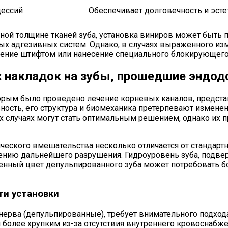
цессий
Обеспечивает долговечность и эсте
ной толщине тканей зуба, установка виниров может быть п
х адгезивных систем. Однако, в случаях выраженного изм
ение штифтом или нанесение специального блокирующего 
 накладок на зубы, прошедшие эндод
торым было проведено лечение корневых каналов, предста
ьность, его структура и биомеханика претерпевают изменен
их случаях могут стать оптимальным решением, однако их
ческого вмешательства несколько отличается от стандарт
ению дальнейшего разрушения. Гидроуровень зуба, подве
ененный цвет депульпированного зуба может потребовать 
ти установки
ерва (депульпированные), требует внимательного подхода
 более хрупким из-за отсутствия внутреннего кровоснабжен