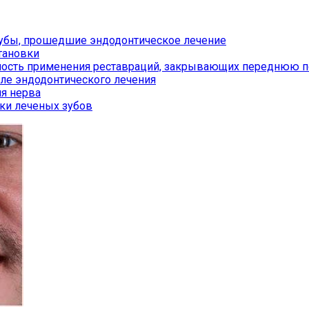
зубы, прошедшие эндодонтическое лечение
тановки
зность применения реставраций, закрывающих переднюю п
ле эндодонтического лечения
ия нерва
ки леченых зубов