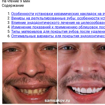
На чтение
9 мин
Содержание
Особенности установки керамических накладок на 
Виниры на депульпированные зубы: особенности ус
Влияние эндодонтического лечения на целесообра
Изменение показаний к применению облицовок пос
Типы материалов для покрытия зубов после удален
Оптимальные варианты для покрытия эндодонтичес