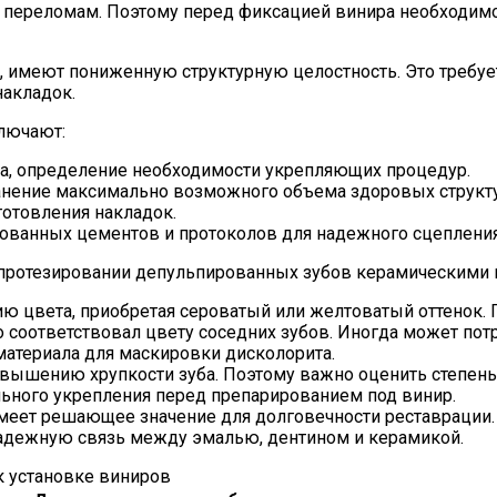
переломам. Поэтому перед фиксацией винира необходимо о
 имеют пониженную структурную целостность. Это требует
накладок.
лючают:
ба, определение необходимости укрепляющих процедур.
анение максимально возможного объема здоровых структу
готовления накладок.
ованных цементов и протоколов для надежного сцепления
протезировании депульпированных зубов керамическими 
 цвета, приобретая сероватый или желтоватый оттенок. 
о соответствовал цвету соседних зубов. Иногда может пот
материала для маскировки дисколорита.
вышению хрупкости зуба. Поэтому важно оценить степень 
льного укрепления перед препарированием под винир.
меет решающее значение для долговечности реставрации
адежную связь между эмалью, дентином и керамикой.
к установке виниров