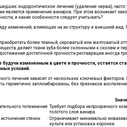
шедших эндодонтическое лечение (удаление нерва), часто
и является применение виниров. При этом возникает зак
ости, и какие особенности следует учитывать?
яду изменений, влияющих на их структуру и внешний вид. 
приобретать более темный, сероватый или желтоватый отт
веществ делает ткани зуба более склонными к сколам и п
остижения достаточной прочности реставрации иногда треб
е будучи измененным в цвете и прочности, остается ст
ных условий.
ского лечения зависит от нескольких ключевых факторов.
ь герметично запломбированы, без признаков воспаления
Значе
ительного потемнения
Требует подбора непрозрачного ком
толстого слоя винира.
 истончения стенок
Ограничивает минимально инвазивн
культи или установки коронки.