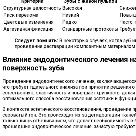
Критерий
Зубы с живой пульпой
Структурная целостность
Высокая
Снижен
Риск перелома
Низкий
Повыше
Цветовые изменения
Редко
Часто,
Адгезивная фиксация
Стандартные протоколы
Требуе
Следует помнить:
В некоторых случаях, когда зуб
проведение реставрации композитным материалом и
Влияние эндодонтического лечения 
поверхность зуба
Проведение эндодонтического лечения, заключающегося в
что требует тщательного анализа при принятии решения 
естественную эластичность и повышает хрупкость, делая
оптимального способа восстановления эстетики и функции
В контексте эстетического восстановления, проведение 
сероватый тон. Это происходит из-за дегидратации ткан
только лишь отбеливанием, что делает необходимость в 
прошедшие эндодонтическое лечение, зачастую требуют