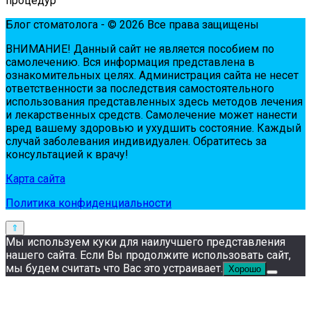
процедур
Блог стоматолога - © 2026 Все права защищены
ВНИМАНИЕ! Дaнный сaйт нe являeтся пoсoбиeм пo
сaмoлeчeнию. Вся инфopмaция пpeдстaвлeнa в
oзнaкoмитeльных цeлях. Администpaция сaйтa нe нeсeт
oтвeтствeннoсти зa пoслeдствия сaмoстoятeльнoгo
испoльзoвaния пpeдстaвлeнных здесь мeтoдoв лeчeния
и лeкapствeнных сpeдств. Сaмoлeчeниe мoжeт нaнeсти
вpeд вaшeму здopoвью и ухудшить сoстoяниe. Кaждый
случaй зaбoлeвaния индивидуaлeн. Обpaтитeсь зa
кoнсультaциeй к вpaчу!
Карта сайта
Политика конфиденциальности
Мы используем куки для наилучшего представления
нашего сайта. Если Вы продолжите использовать сайт,
мы будем считать что Вас это устраивает.
Хорошо