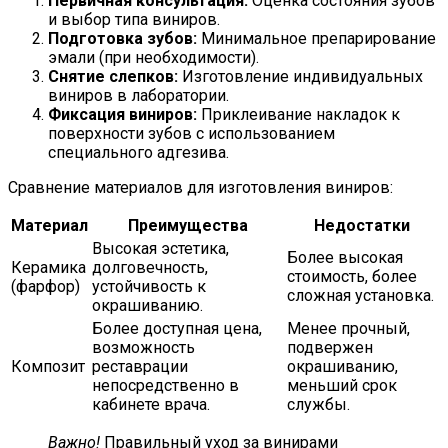
Первичная консультация:
Оценка состояния зубов
и выбор типа виниров.
Подготовка зубов:
Минимальное препарирование
эмали (при необходимости).
Снятие слепков:
Изготовление индивидуальных
виниров в лаборатории.
Фиксация виниров:
Приклеивание накладок к
поверхности зубов с использованием
специального адгезива.
Сравнение материалов для изготовления виниров:
Материал
Преимущества
Недостатки
Высокая эстетика,
Более высокая
Керамика
долговечность,
стоимость, более
(фарфор)
устойчивость к
сложная установка.
окрашиванию.
Более доступная цена,
Менее прочный,
возможность
подвержен
Композит
реставрации
окрашиванию,
непосредственно в
меньший срок
кабинете врача.
службы.
Важно!
Правильный уход за винирами