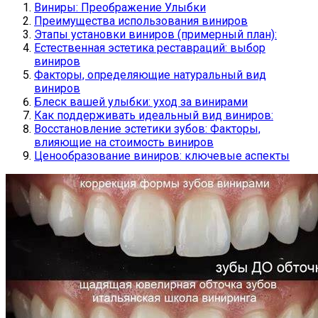
Виниры: Преображение Улыбки
Преимущества использования виниров
Этапы установки виниров (примерный план):
Естественная эстетика реставраций: выбор
виниров
Факторы, определяющие натуральный вид
виниров
Блеск вашей улыбки: уход за винирами
Как поддерживать идеальный вид виниров:
Восстановление эстетики зубов: Факторы,
влияющие на стоимость виниров
Ценообразование виниров: ключевые аспекты