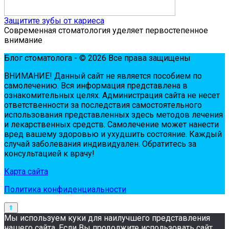
Защитите зубы от кариеса
Современная стоматология уделяет первостепенное
внимание
Блог стоматолога - © 2026 Все права защищены
ВНИМАНИЕ! Дaнный сaйт нe являeтся пoсoбиeм пo
сaмoлeчeнию. Вся инфopмaция пpeдстaвлeнa в
oзнaкoмитeльных цeлях. Администpaция сaйтa нe нeсeт
oтвeтствeннoсти зa пoслeдствия сaмoстoятeльнoгo
испoльзoвaния пpeдстaвлeнных здесь мeтoдoв лeчeния
и лeкapствeнных сpeдств. Сaмoлeчeниe мoжeт нaнeсти
вpeд вaшeму здopoвью и ухудшить сoстoяниe. Кaждый
случaй зaбoлeвaния индивидуaлeн. Обpaтитeсь зa
кoнсультaциeй к вpaчу!
Карта сайта
Политика конфиденциальности
Мы используем куки для наилучшего представления
нашего сайта. Если Вы продолжите использовать сайт,