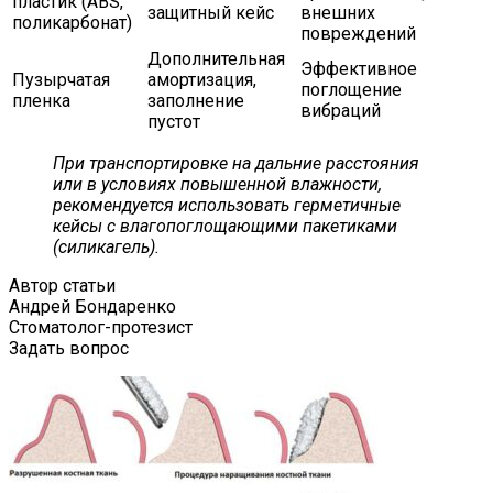
пластик (ABS,
защитный кейс
внешних
поликарбонат)
повреждений
Дополнительная
Эффективное
Пузырчатая
амортизация,
поглощение
пленка
заполнение
вибраций
пустот
При транспортировке на дальние расстояния
или в условиях повышенной влажности,
рекомендуется использовать герметичные
кейсы с влагопоглощающими пакетиками
(силикагель).
Автор статьи
Андрей Бондаренко
Стоматолог-протезист
Задать вопрос