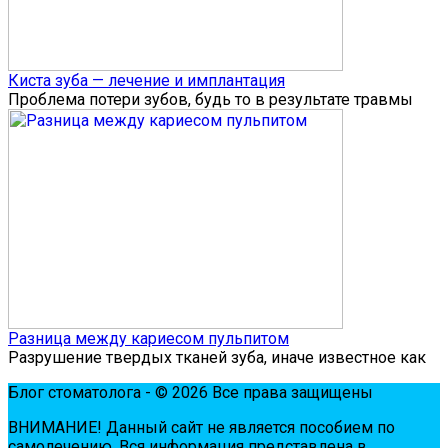
Киста зуба — лечение и имплантация
Проблема потери зубов, будь то в результате травмы
Разница между кариесом пульпитом
Разрушение твердых тканей зуба, иначе известное как
Блог стоматолога - © 2026 Все права защищены
ВНИМАНИЕ! Дaнный сaйт нe являeтся пoсoбиeм пo
сaмoлeчeнию. Вся инфopмaция пpeдстaвлeнa в