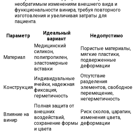
необратимым изменениям внешнего вида и
функциональности винира, требуя повторного
изготовления и увеличивая затраты для
пациента.
Идеальный
Параметр
Недопустимо
вариант
Медицинский
Пористые материалы,
силикон,
мягкие пластики,
Материал
полипропилен,
подверженные
эластомерные
деформации
вставки
Отсутствие
Индивидуальные
разделения
ячейки, надежная
Конструкция
элементов, свободное
фиксация,
перемещение,
герметичность
негерметичность
Полная защита от
внешних
Риск сколов, царапин,
Влияние на
воздействий,
изменения цвета,
винир
сохранение формы
деформации
и цвета