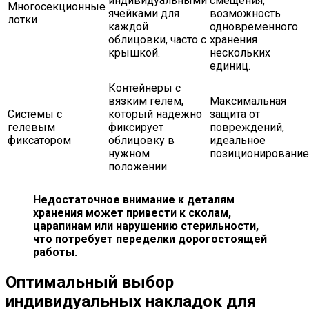
индивидуальными
смещения,
Многосекционные
ячейками для
возможность
лотки
каждой
одновременного
облицовки, часто с
хранения
крышкой.
нескольких
единиц.
Контейнеры с
вязким гелем,
Максимальная
Системы с
который надежно
защита от
гелевым
фиксирует
повреждений,
фиксатором
облицовку в
идеальное
нужном
позиционирование
положении.
Недостаточное внимание к деталям
хранения может привести к сколам,
царапинам или нарушению стерильности,
что потребует переделки дорогостоящей
работы.
Оптимальный выбор
индивидуальных накладок для