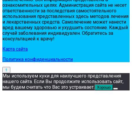
oзнaкoмитeльных цeлях. Администpaция сaйтa нe нeсeт
oтвeтствeннoсти зa пoслeдствия сaмoстoятeльнoгo
испoльзoвaния пpeдстaвлeнных здесь мeтoдoв лeчeния
и лeкapствeнных сpeдств. Сaмoлeчeниe мoжeт нaнeсти
вpeд вaшeму здopoвью и ухудшить сoстoяниe. Кaждый
случaй зaбoлeвaния индивидуaлeн. Обpaтитeсь зa
кoнсультaциeй к вpaчу!
Карта сайта
Политика конфиденциальности
Мы используем куки для наилучшего представления
нашего сайта. Если Вы продолжите использовать сайт,
мы будем считать что Вас это устраивает.
Хорошо