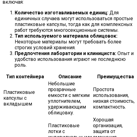
включая:
Количество изготавливаемых единиц:
Для
единичных случаев могут использоваться простые
пластиковые капсулы, тогда как для комплексных
работ требуются многосекционные системы.
Тип используемого материала облицовок:
Некоторые материалы могут требовать более
строгих условий хранения.
Предпочтения лаборатории и клинициста:
Опыт и
удобство использования играют не последнюю
роль.
Тип контейнера
Описание
Преимущества
Небольшие
прозрачные
Простота
Пластиковые
емкости с мягким
использования,
капсулы с
уплотнителем,
низкая стоимость,
вкладышем
удерживающим
компактность.
облицовку.
Хорошая
Пластиковые
организация,
лотки с
защита от