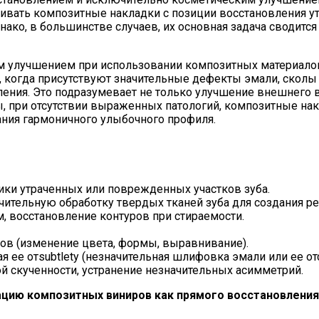
атривать композитные накладки с позиции восстановления
нако, в большинстве случаев, их основная задача сводитс
улучшением при использовании композитных материалов 
ях, когда присутствуют значительные дефекты эмали, скол
ения. Это подразумевает не только улучшение внешнего ви
, при отсутствии выраженных патологий, композитные на
ания гармоничного улыбочного профиля.
ики утраченных или поврежденных участков зуба.
ительную обработку твердых тканей зуба для создания ре
, восстановление контуров при стираемости.
ов (изменение цвета, формы, выравнивание).
ее отsubtlety (незначительная шлифовка эмали или ее отс
й скученности, устранение незначительных асимметрий.
ю композитных виниров как прямого восстановления 