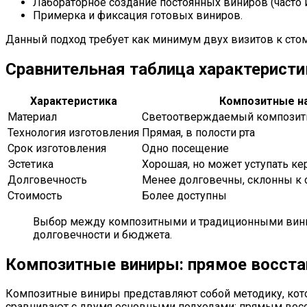
Лабораторное создание постоянных виниров (часто 
Примерка и фиксация готовых виниров.
Данный подход требует как минимум двух визитов к стом
Сравнительная таблица характеристи
Характеристика
Композитные н
Материал
Светоотверждаемый композит
Технология изготовления
Прямая, в полости рта
Срок изготовления
Одно посещение
Эстетика
Хорошая, но может уступать к
Долговечность
Менее долговечны, склонны к 
Стоимость
Более доступны
Выбор между композитными и традиционными винир
долговечности и бюджета.
Композитные виниры: прямое восста
Композитные виниры представляют собой методику, котор
сравнивают с двумя основными подходами: прямым восс