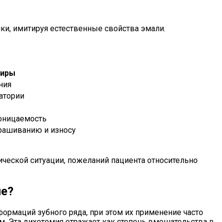
ки, имитируя естественные свойства эмали.
ниры
ния
атории
роницаемость
рашиванию и износу
еской ситуации, пожеланий пациента относительно
ие?
ормаций зубного ряда, при этом их применение часто
 Эта дихотомия отражает как степень вмешательства в