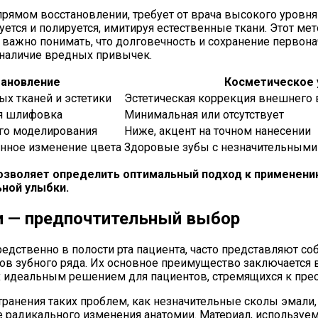
рямом восстановлении, требует от врача высокого уровня 
ется и полируется, имитируя естественные ткани. Этот мет
, важно понимать, что долговечность и сохранение первон
и наличие вредных привычек.
тановление
Косметическое 
ых тканей и эстетики
Эстетическая коррекция внешнего 
я шлифовка
Минимальная или отсутствует
ого моделирования
Ниже, акцент на точном нанесении
нное изменение цвета
Здоровые зубы с незначительными
озволяет определить оптимальный подход к применени
ной улыбки.
и — предпочтительный выбор
едственно в полости рта пациента, часто представляют с
ов зубного ряда. Их основное преимущество заключается
 их идеальным решением для пациентов, стремящихся к пр
ранения таких проблем, как незначительные сколы эмали
 радикального изменения анатомии. Материал, используем