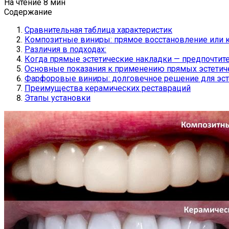
На чтение
8 мин
Содержание
Сравнительная таблица характеристик
Композитные виниры: прямое восстановление или 
Различия в подходах:
Когда прямые эстетические накладки — предпочти
Основные показания к применению прямых эстетиче
Фарфоровые виниры: долговечное решение для эст
Преимущества керамических реставраций
Этапы установки