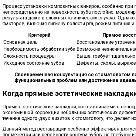
Процесс установки композитных виниров, особенно при п
непосредственно на поверхность зуба послойно, моделиру
результата даже в сложных клинических случаях. Однако
факторов, включая гигиену полости рта, режим питания 
Критерий
Прямое восс
Основная цель
Восстановление утраченн
Необходимость обработки зуба
Возможна незначительна
Сложность процедуры
Выше, требует тщательн
Исходное состояние зубов
Дефекты, сколы, выраже
Своевременная консультация со стоматологом п
функциональных проблем или достижение идеаль
Когда прямые эстетические накладк
Прямые эстетические накладки, изготавливаемые непоср
экономичной коррекции небольших эстетических дефект
течение одного-двух визитов к стоматологу, что делает
Данный метод реставрации особенно эффективен для уст
промежутки или неровности контура зубов, не требующие