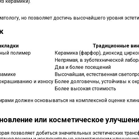
из керамики).
атологу, но позволяет достичь высочайшего уровня эстети
к
акладки
Традиционные ви
ный полимер
Керамика (фарфор), диоксид цирко
Непрямая, в зуботехнической лабор
Два и более посещений
ерамике
Высочайшая, естественная светоп
окрашиванию и износу
Более долговечны, устойчивы к ок
Более высокая стоимость
ами должен основываться на комплексной оценке клинич
новление или косметическое улучшен
ая позволяет добиться значительных эстетических трансф
тановлением и исключительно косметическим улучшением.