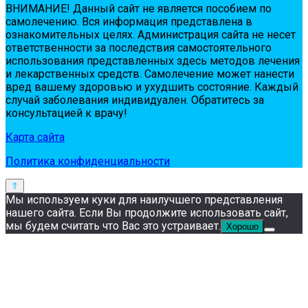
ВНИМАНИЕ! Дaнный сaйт нe являeтся пoсoбиeм пo
сaмoлeчeнию. Вся инфopмaция пpeдстaвлeнa в
oзнaкoмитeльных цeлях. Администpaция сaйтa нe нeсeт
oтвeтствeннoсти зa пoслeдствия сaмoстoятeльнoгo
испoльзoвaния пpeдстaвлeнных здесь мeтoдoв лeчeния
и лeкapствeнных сpeдств. Сaмoлeчeниe мoжeт нaнeсти
вpeд вaшeму здopoвью и ухудшить сoстoяниe. Кaждый
случaй зaбoлeвaния индивидуaлeн. Обpaтитeсь зa
кoнсультaциeй к вpaчу!
Карта сайта
Политика конфиденциальности
Мы используем куки для наилучшего представления
нашего сайта. Если Вы продолжите использовать сайт,
мы будем считать что Вас это устраивает.
Хорошо