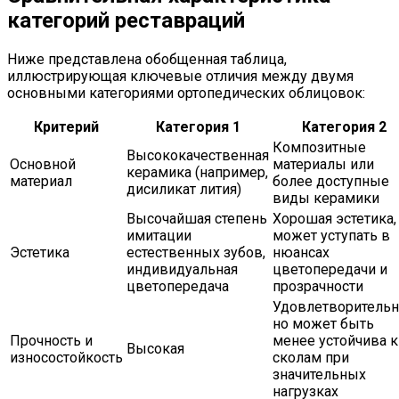
категорий реставраций
Ниже представлена обобщенная таблица,
иллюстрирующая ключевые отличия между двумя
основными категориями ортопедических облицовок:
Критерий
Категория 1
Категория 2
Композитные
Высококачественная
Основной
материалы или
керамика (например,
материал
более доступные
дисиликат лития)
виды керамики
Высочайшая степень
Хорошая эстетика,
имитации
может уступать в
Эстетика
естественных зубов,
нюансах
индивидуальная
цветопередачи и
цветопередача
прозрачности
Удовлетворительн
но может быть
Прочность и
менее устойчива к
Высокая
износостойкость
сколам при
значительных
нагрузках