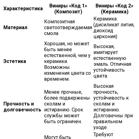
Виниры «Код 1»
Виниры «Код 2»
Характеристика
(Композит)
(Керамика)
Керамика
Композитная
(дисиликат лития,
Материал
светоотверждаемая
диоксид
смола
циркония)
Хорошая, но может
Высокая,
быть менее
имитирует
естественной, чем у
естественную
Эстетика
керамики.
эмаль. Отличная
Возможны
устойчивость
изменения цвета со
цвета.
временем.
Высокая
Менее прочные,
прочность,
более подвержены
устойчивость к
Прочность и
сколам и
сколам и
долговечность
истиранию. Срок
истиранию.
службы может
Долговечны при
быть ограничен.
правильном
уходе.
Требуют
Могут быть