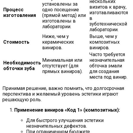
нескольких
установлены за
визитов к врачу,
Процесс
одно посещение
изготавливаются
изготовления
(прямой метод) или
в
изготовлены в
зуботехнической
лаборатории.
лаборатории.
Ниже, чем у
Выше, чем у
Стоимость
керамических
композитных
виниров.
виниров.
Часто требуется
Минимальная или
незначительная
Необходимость
отсутствует (для
обточка эмали
обточки зуба
прямых виниров).
для создания
места под винир.
Принимая решение, важно помнить, что долгосрочная
перспектива и желаемый уровень эстетики играют
решающую роль.
Применение виниров «Код 1» (композитных):
Для быстрого улучшения эстетики
незначительных дефектов.
При ограниченном бюджете.