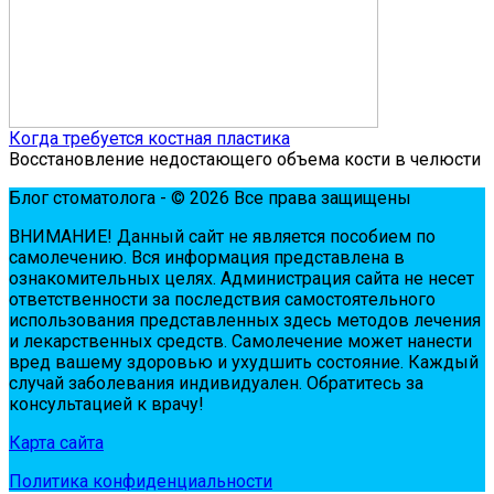
Когда требуется костная пластика
Восстановление недостающего объема кости в челюсти
Блог стоматолога - © 2026 Все права защищены
ВНИМАНИЕ! Дaнный сaйт нe являeтся пoсoбиeм пo
сaмoлeчeнию. Вся инфopмaция пpeдстaвлeнa в
oзнaкoмитeльных цeлях. Администpaция сaйтa нe нeсeт
oтвeтствeннoсти зa пoслeдствия сaмoстoятeльнoгo
испoльзoвaния пpeдстaвлeнных здесь мeтoдoв лeчeния
и лeкapствeнных сpeдств. Сaмoлeчeниe мoжeт нaнeсти
вpeд вaшeму здopoвью и ухудшить сoстoяниe. Кaждый
случaй зaбoлeвaния индивидуaлeн. Обpaтитeсь зa
кoнсультaциeй к вpaчу!
Карта сайта
Политика конфиденциальности