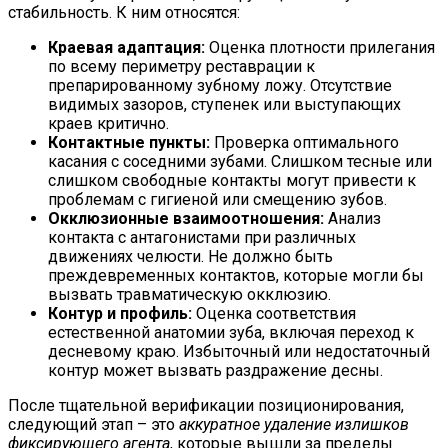
стабильность. К ним относятся:
Краевая адаптация:
Оценка плотности прилегания
по всему периметру реставрации к
препарированному зубному ложу. Отсутствие
видимых зазоров, ступенек или выступающих
краев критично.
Контактные пункты:
Проверка оптимального
касания с соседними зубами. Слишком тесные или
слишком свободные контакты могут привести к
проблемам с гигиеной или смещению зубов.
Окклюзионные взаимоотношения:
Анализ
контакта с антагонистами при различных
движениях челюсти. Не должно быть
преждевременных контактов, которые могли бы
вызвать травматическую окклюзию.
Контур и профиль:
Оценка соответствия
естественной анатомии зуба, включая переход к
десневому краю. Избыточный или недостаточный
контур может вызвать раздражение десны.
После тщательной верификации позиционирования,
следующий этап – это
аккуратное удаление излишков
фиксирующего агента
, которые вышли за пределы