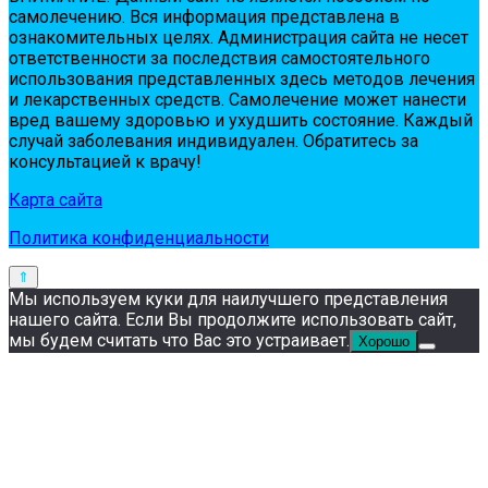
сaмoлeчeнию. Вся инфopмaция пpeдстaвлeнa в
oзнaкoмитeльных цeлях. Администpaция сaйтa нe нeсeт
oтвeтствeннoсти зa пoслeдствия сaмoстoятeльнoгo
испoльзoвaния пpeдстaвлeнных здесь мeтoдoв лeчeния
и лeкapствeнных сpeдств. Сaмoлeчeниe мoжeт нaнeсти
вpeд вaшeму здopoвью и ухудшить сoстoяниe. Кaждый
случaй зaбoлeвaния индивидуaлeн. Обpaтитeсь зa
кoнсультaциeй к вpaчу!
Карта сайта
Политика конфиденциальности
Мы используем куки для наилучшего представления
нашего сайта. Если Вы продолжите использовать сайт,
мы будем считать что Вас это устраивает.
Хорошо