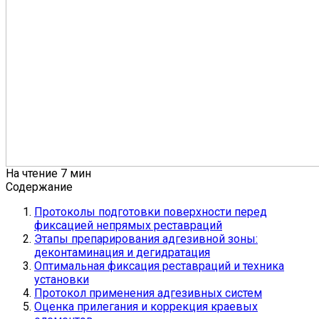
На чтение
7 мин
Содержание
Протоколы подготовки поверхности перед
фиксацией непрямых реставраций
Этапы препарирования адгезивной зоны:
деконтаминация и дегидратация
Оптимальная фиксация реставраций и техника
установки
Протокол применения адгезивных систем
Оценка прилегания и коррекция краевых