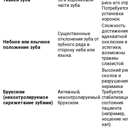
риск его от
части зуба.
Потребуетс
установка
коронок.
Сложность
достижения
Существенные
адекватной
отклонения зуба от
Небное или язычное
окклюзии и
зубного ряда в
положение зуба
эстетики,
сторону неба или
возможны
языка.
травмы
слизистой.
Высокий ри
сколов и
разрушения
керамики.
Бруксизм
Активный,
Требуется
(неконтролируемое
неконтролируемый
стабилизац
скрежетание зубами)
бруксизм.
состояния
пациента
(например,
ношение но
кап).