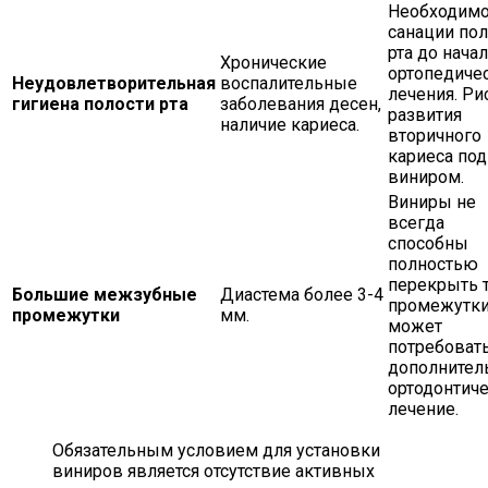
Необходимо
санации пол
рта до нача
Хронические
ортопедиче
Неудовлетворительная
воспалительные
лечения. Ри
гигиена полости рта
заболевания десен,
развития
наличие кариеса.
вторичного
кариеса под
виниром.
Виниры не
всегда
способны
полностью
перекрыть 
Большие межзубные
Диастема более 3-4
промежутки
промежутки
мм.
может
потребоват
дополнител
ортодонтич
лечение.
Обязательным условием для установки
виниров является отсутствие активных