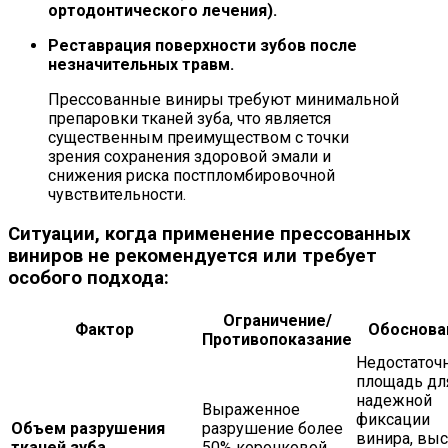
ортодонтического лечения).
Реставрация поверхности зубов после
незначительных травм.
Прессованные виниры требуют минимальной
препаровки тканей зуба, что является
существенным преимуществом с точки
зрения сохранения здоровой эмали и
снижения риска постпломбировочной
чувствительности.
Ситуации, когда применение прессованных
виниров не рекомендуется или требует
особого подхода:
Ограничение/
Фактор
Обоснова
Противопоказание
Недостаточ
площадь дл
надежной
Выраженное
фиксации
Объем разрушения
разрушение более
винира, вы
тканей зуба
50% коронковой