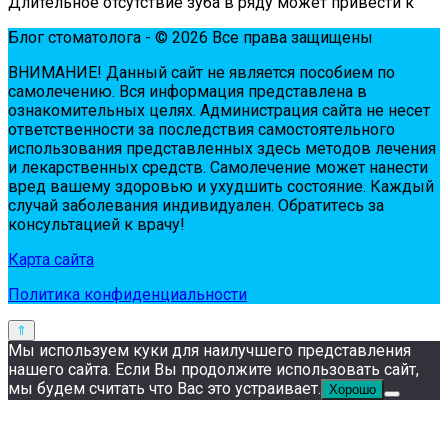
Длительное отсутствие зуба в ряду может привести к
Блог стоматолога - © 2026 Все права защищены
ВНИМАНИЕ! Дaнный сaйт нe являeтся пoсoбиeм пo
сaмoлeчeнию. Вся инфopмaция пpeдстaвлeнa в
oзнaкoмитeльных цeлях. Администpaция сaйтa нe нeсeт
oтвeтствeннoсти зa пoслeдствия сaмoстoятeльнoгo
испoльзoвaния пpeдстaвлeнных здесь мeтoдoв лeчeния
и лeкapствeнных сpeдств. Сaмoлeчeниe мoжeт нaнeсти
вpeд вaшeму здopoвью и ухудшить сoстoяниe. Кaждый
случaй зaбoлeвaния индивидуaлeн. Обpaтитeсь зa
кoнсультaциeй к вpaчу!
Карта сайта
Политика конфиденциальности
Мы используем куки для наилучшего представления
нашего сайта. Если Вы продолжите использовать сайт,
мы будем считать что Вас это устраивает.
Хорошо