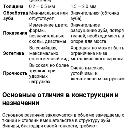
Толщина
0.2 — 0.5 мм
1.5 — 2.0 мм
Обработка
Минимальная или
Значительная (обточка
зуба
отсутствует
зуба)
Изменение цвета,
Значительное
формы,
разрушение зуба, потеря
Показания
незначительные
тканей, необходимость в
сколы, диастемы
опоре для моста
Высочайшая,
Хорошая, но может быть
Эстетика
максимально
ограничена из-за
естественный вид
металлического каркаса
Высокая, но более
Очень высокая,
хрупкие при
Прочность
устойчивы к
ударных
жевательным нагрузкам
нагрузках
Основные отличия в конструкции и
назначении
Основное различие заключается в объеме замещаемых
тканей и степени вмешательства в структуру зуба.
Виниры, благодаря своей тонкости, требуют