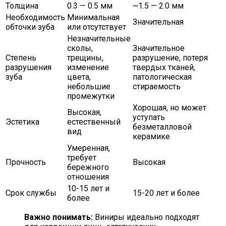
Толщина
0.3 — 0.5 мм
~1.5 — 2.0 мм
Необходимость
Минимальная
Значительная
обточки зуба
или отсутствует
Незначительные
сколы,
Значительное
Степень
трещины,
разрушение, потеря
разрушения
изменение
твердых тканей,
зуба
цвета,
патологическая
небольшие
стираемость
промежутки
Хорошая, но может
Высокая,
уступать
Эстетика
естественный
безметалловой
вид
керамике
Умеренная,
требует
Прочность
Высокая
бережного
отношения
10-15 лет и
Срок службы
15-20 лет и более
более
Важно понимать:
Виниры идеально подходят