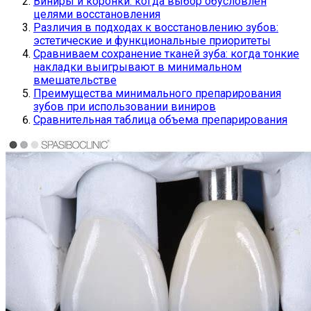
Виниры и коронки: когда выбор обусловлен
целями восстановления
Различия в подходах к восстановлению зубов:
эстетические и функциональные приоритеты
Сравниваем сохранение тканей зуба: когда тонкие
накладки выигрывают в минимальном
вмешательстве
Преимущества минимального препарирования
зубов при использовании виниров
Сравнительная таблица объема препарирования