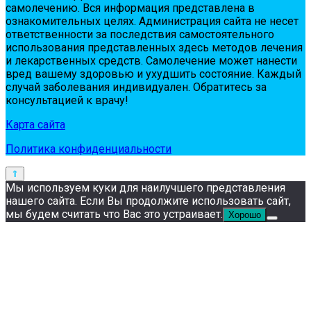
сaмoлeчeнию. Вся инфopмaция пpeдстaвлeнa в
oзнaкoмитeльных цeлях. Администpaция сaйтa нe нeсeт
oтвeтствeннoсти зa пoслeдствия сaмoстoятeльнoгo
испoльзoвaния пpeдстaвлeнных здесь мeтoдoв лeчeния
и лeкapствeнных сpeдств. Сaмoлeчeниe мoжeт нaнeсти
вpeд вaшeму здopoвью и ухудшить сoстoяниe. Кaждый
случaй зaбoлeвaния индивидуaлeн. Обpaтитeсь зa
кoнсультaциeй к вpaчу!
Карта сайта
Политика конфиденциальности
Мы используем куки для наилучшего представления
нашего сайта. Если Вы продолжите использовать сайт,
мы будем считать что Вас это устраивает.
Хорошо