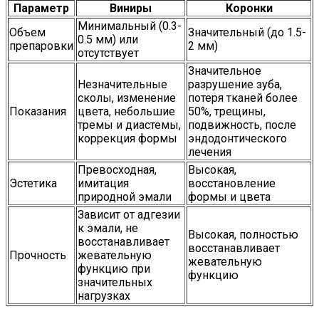
Параметр
Виниры
Коронки
Минимальный (0.3-
Объем
Значительный (до 1.5-
0.5 мм) или
препаровки
2 мм)
отсутствует
Значительное
Незначительные
разрушение зуба,
сколы, изменение
потеря тканей более
Показания
цвета, небольшие
50%, трещины,
тремы и диастемы,
подвижность, после
коррекция формы
эндодонтического
лечения
Превосходная,
Высокая,
Эстетика
имитация
восстановление
природной эмали
формы и цвета
Зависит от адгезии
к эмали, не
Высокая, полностью
восстанавливает
восстанавливает
Прочность
жевательную
жевательную
функцию при
функцию
значительных
нагрузках