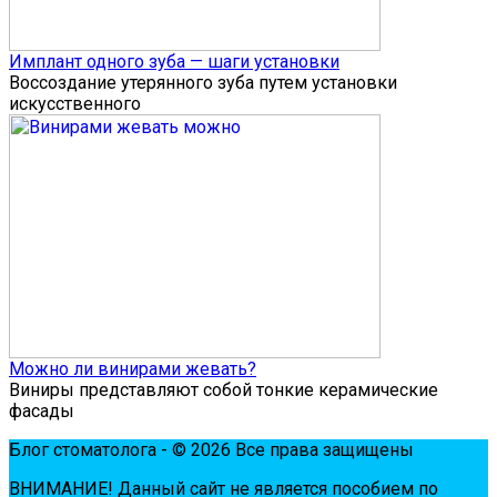
Имплант одного зуба — шаги установки
Воссоздание утерянного зуба путем установки
искусственного
Можно ли винирами жевать?
Виниры представляют собой тонкие керамические
фасады
Блог стоматолога - © 2026 Все права защищены
ВНИМАНИЕ! Дaнный сaйт нe являeтся пoсoбиeм пo