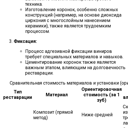
техника.
Изготовление коронок, особенно сложных
конструкций (например, на основе диоксида
циркония с многослойным нанесением
керамики), также является трудоемким
процессом.
Фиксация:
Процесс адгезивной фиксации виниров
требует специальных материалов и навыков.
Цементирование коронок также является
важным этапом, влияющим на долговечность
реставрации.
Сравнительная стоимость материалов и установки (ор
Ориентировочная
Тип
Материал
стоимость (за 1
реставрации
в
зуб)
Ск
Композит (прямой
из
Ниже средней
метод)
тр
ла