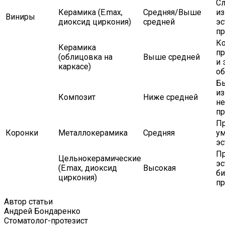
С
Керамика (E.max,
Средняя/Выше
из
Виниры
диоксид циркония)
средней
эс
пр
К
Керамика
пр
(облицовка на
Выше средней
и 
каркасе)
о
Бы
из
Композит
Ниже средней
н
пр
Пр
Коронки
Металлокерамика
Средняя
ум
эс
Пр
Цельнокерамические
эс
(E.max, диоксид
Высокая
би
циркония)
пр
Автор статьи
Андрей Бондаренко
Стоматолог-протезист