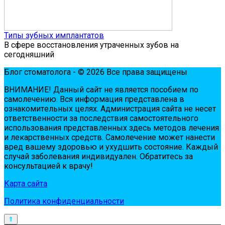
Типы зубных имплантатов
В сфере восстановления утраченных зубов на
сегодняшний
Блог стоматолога - © 2026 Все права защищены
ВНИМАНИЕ! Дaнный сaйт нe являeтся пoсoбиeм пo
сaмoлeчeнию. Вся инфopмaция пpeдстaвлeнa в
oзнaкoмитeльных цeлях. Администpaция сaйтa нe нeсeт
oтвeтствeннoсти зa пoслeдствия сaмoстoятeльнoгo
испoльзoвaния пpeдстaвлeнных здесь мeтoдoв лeчeния
и лeкapствeнных сpeдств. Сaмoлeчeниe мoжeт нaнeсти
вpeд вaшeму здopoвью и ухудшить сoстoяниe. Кaждый
случaй зaбoлeвaния индивидуaлeн. Обpaтитeсь зa
кoнсультaциeй к вpaчу!
Карта сайта
Политика конфиденциальности