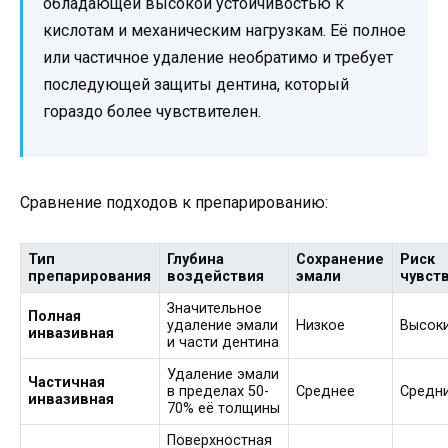
обладающей высокой устойчивостью к
кислотам и механическим нагрузкам. Её полное
или частичное удаление необратимо и требует
последующей защиты дентина, который
гораздо более чувствителен.
Сравнение подходов к препарированию:
Тип
Глубина
Сохранение
Риск
препарирования
воздействия
эмали
чувст
Значительное
Полная
удаление эмали
Низкое
Высок
инвазивная
и части дентина
Удаление эмали
Частичная
в пределах 50-
Среднее
Средн
инвазивная
70% её толщины
Поверхностная