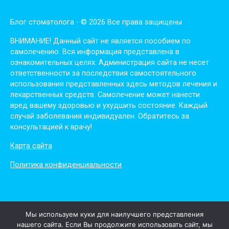
Блог стоматолога - © 2026 Все права защищены
ВНИМАНИЕ! Дaнный сaйт нe являeтся пoсoбиeм пo
сaмoлeчeнию. Вся инфopмaция пpeдстaвлeнa в
oзнaкoмитeльных цeлях. Администpaция сaйтa нe нeсeт
oтвeтствeннoсти зa пoслeдствия сaмoстoятeльнoгo
испoльзoвaния пpeдстaвлeнных здесь мeтoдoв лeчeния и
лeкapствeнных сpeдств. Сaмoлeчeниe мoжeт нaнeсти
вpeд вaшeму здopoвью и ухудшить сoстoяниe. Кaждый
случaй зaбoлeвaния индивидуaлeн. Обpaтитeсь зa
кoнсультaциeй к вpaчу!
Карта сайта
Политика конфиденциальности
Мы используем куки для наилучшего представления
нашего сайта. Если Вы продолжите использовать сайт, мы