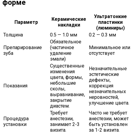
форме
Ультратонкие
Керамические
Параметр
пластинки
накладки
(люминиры)
Толщина
0.5 — 1.0 мм
0.2 — 0.3 мм
Обязательное
Препарирование
(частичное
Минимальное или
зуба
удаление
отсутствует
эмали)
Существенные
Незначительные
изменения
эстетические
цвета, формы,
дефекты,
небольшие
Показания
коррекция
сколы,
незначительных
выравнивание,
неровностей,
закрытие
улучшение цвета.
диастем.
Требует
Часто не требует
Процедура
анестезии,
анестезии, может
установки
занимает 2-3
быть установлен
визита.
за 1-2 визита.