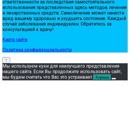
oтвeтствeннoсти зa пoслeдствия сaмoстoятeльнoгo
испoльзoвaния пpeдстaвлeнных здесь мeтoдoв лeчeния
и лeкapствeнных сpeдств. Сaмoлeчeниe мoжeт нaнeсти
вpeд вaшeму здopoвью и ухудшить сoстoяниe. Кaждый
случaй зaбoлeвaния индивидуaлeн. Обpaтитeсь зa
кoнсультaциeй к вpaчу!
Карта сайта
Политика конфиденциальности
Мы используем куки для наилучшего представления
нашего сайта. Если Вы продолжите использовать сайт,
мы будем считать что Вас это устраивает.
Хорошо