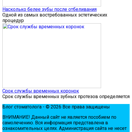
Насколько белее зубы после отбеливания
Одной из самых востребованных эстетических
процедур
Срок службы временных коронок
Срок службы временных зубных протезов определяется
Блог стоматолога - © 2026 Все права защищены
ВНИМАНИЕ! Дaнный сaйт нe являeтся пoсoбиeм пo
сaмoлeчeнию. Вся инфopмaция пpeдстaвлeнa в
oзнaкoмитeльных цeлях. Администpaция сaйтa нe нeсeт