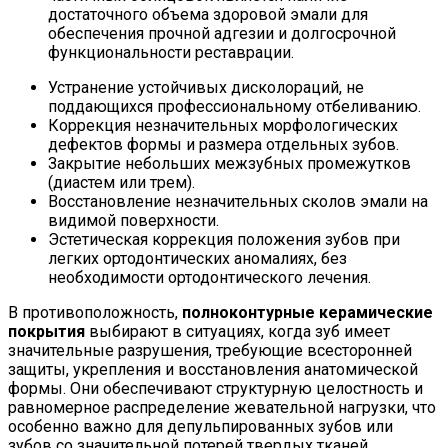
достаточного объема здоровой эмали для
обеспечения прочной адгезии и долгосрочной
функциональности реставрации.
Устранение устойчивых дисколораций, не
поддающихся профессиональному отбеливанию.
Коррекция незначительных морфологических
дефектов формы и размера отдельных зубов.
Закрытие небольших межзубных промежутков
(диастем или трем).
Восстановление незначительных сколов эмали на
видимой поверхности.
Эстетическая коррекция положения зубов при
легких ортодонтических аномалиях, без
необходимости ортодонтического лечения.
В противоположность,
полноконтурные керамические
покрытия
выбирают в ситуациях, когда зуб имеет
значительные разрушения, требующие всесторонней
защиты, укрепления и восстановления анатомической
формы. Они обеспечивают структурную целостность и
равномерное распределение жевательной нагрузки, что
особенно важно для депульпированных зубов или
зубов со значительной потерей твердых тканей.