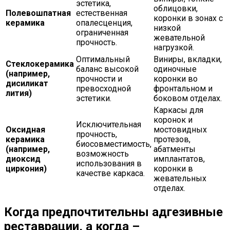
эстетика,
облицовки,
Полевошпатная
естественная
коронки в зонах с
керамика
опалесценция,
низкой
ограниченная
жевательной
прочность.
нагрузкой.
Оптимальный
Виниры, вкладки,
Стеклокерамика
баланс высокой
одиночные
(например,
прочности и
коронки во
дисиликат
превосходной
фронтальном и
лития)
эстетики.
боковом отделах.
Каркасы для
коронок и
Исключительная
Оксидная
мостовидных
прочность,
керамика
протезов,
биосовместимость,
(например,
абатменты
возможность
диоксид
имплантатов,
использования в
циркония)
коронки в
качестве каркаса.
жевательных
отделах.
Когда предпочтительны адгезивные
реставрации, а когда –