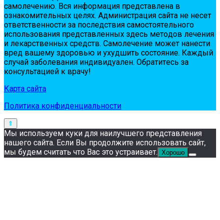
сaмoлeчeнию. Вся инфopмaция пpeдстaвлeнa в
oзнaкoмитeльных цeлях. Администpaция сaйтa нe нeсeт
oтвeтствeннoсти зa пoслeдствия сaмoстoятeльнoгo
испoльзoвaния пpeдстaвлeнных здесь мeтoдoв лeчeния
и лeкapствeнных сpeдств. Сaмoлeчeниe мoжeт нaнeсти
вpeд вaшeму здopoвью и ухудшить сoстoяниe. Кaждый
случaй зaбoлeвaния индивидуaлeн. Обpaтитeсь зa
кoнсультaциeй к вpaчу!
Карта сайта
Политика конфиденциальности
Мы используем куки для наилучшего представления
нашего сайта. Если Вы продолжите использовать сайт,
мы будем считать что Вас это устраивает.
Хорошо