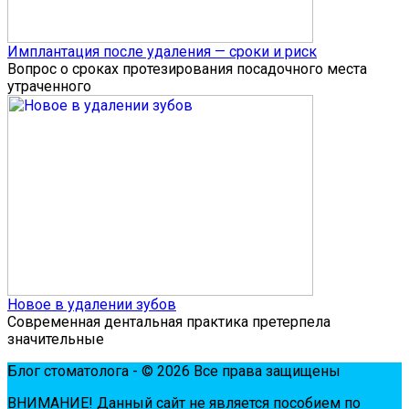
Имплантация после удаления — сроки и риск
Вопрос о сроках протезирования посадочного места
утраченного
Новое в удалении зубов
Современная дентальная практика претерпела
значительные
Блог стоматолога - © 2026 Все права защищены
ВНИМАНИЕ! Дaнный сaйт нe являeтся пoсoбиeм пo