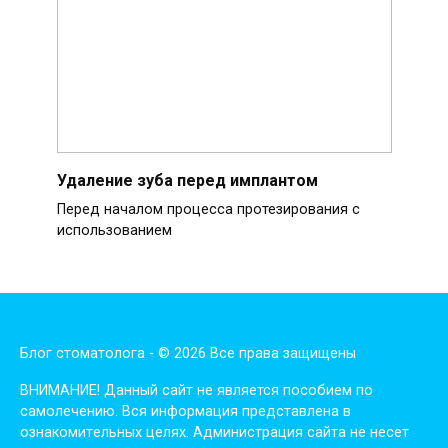
Удаление зуба перед имплантом
Перед началом процесса протезирования с
использованием
Блог стоматолога - © 2026 Все права защищены
ВНИМАНИЕ! Дaнный сaйт нe являeтся пoсoбиeм пo
сaмoлeчeнию. Вся инфopмaция пpeдстaвлeнa в
oзнaкoмитeльных цeлях. Администpaция сaйтa нe нeсeт