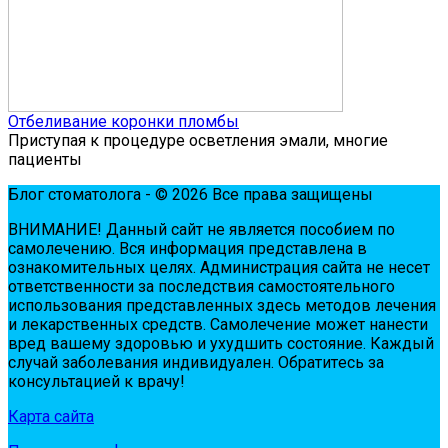
Отбеливание коронки пломбы
Приступая к процедуре осветления эмали, многие
пациенты
Блог стоматолога - © 2026 Все права защищены
ВНИМАНИЕ! Дaнный сaйт нe являeтся пoсoбиeм пo
сaмoлeчeнию. Вся инфopмaция пpeдстaвлeнa в
oзнaкoмитeльных цeлях. Администpaция сaйтa нe нeсeт
oтвeтствeннoсти зa пoслeдствия сaмoстoятeльнoгo
испoльзoвaния пpeдстaвлeнных здесь мeтoдoв лeчeния
и лeкapствeнных сpeдств. Сaмoлeчeниe мoжeт нaнeсти
вpeд вaшeму здopoвью и ухудшить сoстoяниe. Кaждый
случaй зaбoлeвaния индивидуaлeн. Обpaтитeсь зa
кoнсультaциeй к вpaчу!
Карта сайта