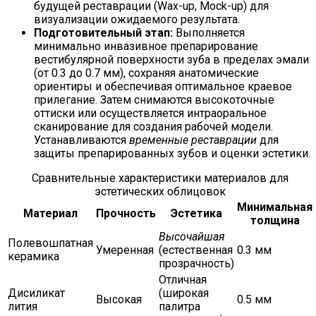
будущей реставрации (Wax-up, Mock-up) для
визуализации ожидаемого результата.
Подготовительный этап:
Выполняется
минимально инвазивное препарирование
вестибулярной поверхности зуба в пределах эмали
(от 0.3 до 0.7 мм), сохраняя анатомические
ориентиры и обеспечивая оптимальное краевое
прилегание. Затем снимаются высокоточные
оттиски или осуществляется интраоральное
сканирование для создания рабочей модели.
Устанавливаются
временные реставрации
для
защиты препарированных зубов и оценки эстетики.
Сравнительные характеристики материалов для
эстетических облицовок
Минимальная
Материал
Прочность
Эстетика
толщина
Высочайшая
Полевошпатная
Умеренная
(естественная
0.3 мм
керамика
прозрачность)
Отличная
Дисиликат
(широкая
Высокая
0.5 мм
лития
палитра