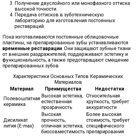
Получение двуслойного или монофазного оттиска
высокой точности.
Передача оттисков в зуботехническую
лабораторию для изготовления постоянных
реставраций.
Пока изготавливаются постоянные облицовочные
пластины, на препарированные зубы устанавливаются
временные реставрации
. Они защищают зубные ткани
от внешних раздражителей, поддерживают эстетику и
функциональность, а также предотвращают смещение
препарированных зубов.
Характеристики Основных Типов Керамических
Материалов
Материал
Преимущества
Недостатки
Высокая эстетика,
Относительная
Полевошпатная
естественная
хрупкость, требует
керамика
прозрачность
аккуратности
Высокая
Более высокая
Дисиликат
прочность,
стоимость, требует
лития (E-max)
отличная эстетика,
специфического
биосовместимость
препарирования