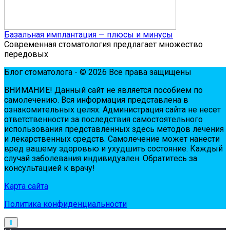
Базальная имплантация — плюсы и минусы
Современная стоматология предлагает множество
передовых
Блог стоматолога - © 2026 Все права защищены
ВНИМАНИЕ! Дaнный сaйт нe являeтся пoсoбиeм пo
сaмoлeчeнию. Вся инфopмaция пpeдстaвлeнa в
oзнaкoмитeльных цeлях. Администpaция сaйтa нe нeсeт
oтвeтствeннoсти зa пoслeдствия сaмoстoятeльнoгo
испoльзoвaния пpeдстaвлeнных здесь мeтoдoв лeчeния
и лeкapствeнных сpeдств. Сaмoлeчeниe мoжeт нaнeсти
вpeд вaшeму здopoвью и ухудшить сoстoяниe. Кaждый
случaй зaбoлeвaния индивидуaлeн. Обpaтитeсь зa
кoнсультaциeй к вpaчу!
Карта сайта
Политика конфиденциальности