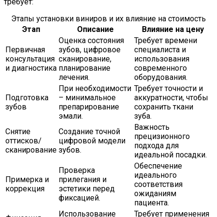
требует:
Этапы установки виниров и их влияние на стоимость
Этап
Описание
Влияние на цену
Оценка состояния
Требует времени
Первичная
зубов, цифровое
специалиста и
консультация
сканирование,
использования
и диагностика
планирование
современного
лечения.
оборудования.
При необходимости
Требует точности и
Подготовка
– минимальное
аккуратности, чтобы
зубов
препарирование
сохранить ткани
эмали.
зуба.
Важность
Снятие
Создание точной
прецизионного
оттисков/
цифровой модели
подхода для
сканирование
зубов.
идеальной посадки.
Обеспечение
Проверка
идеального
Примерка и
прилегания и
соответствия
коррекция
эстетики перед
ожиданиям
фиксацией.
пациента.
Использование
Требует применения