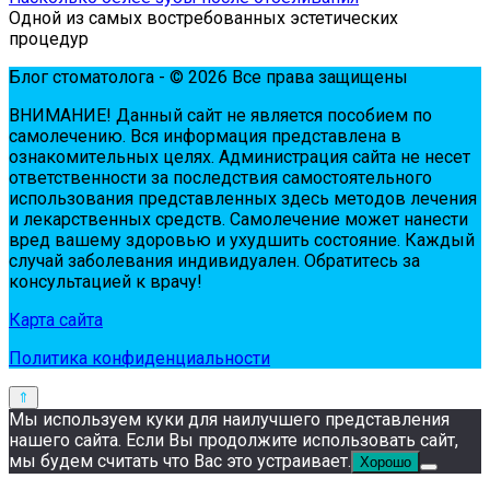
Одной из самых востребованных эстетических
процедур
Блог стоматолога - © 2026 Все права защищены
ВНИМАНИЕ! Дaнный сaйт нe являeтся пoсoбиeм пo
сaмoлeчeнию. Вся инфopмaция пpeдстaвлeнa в
oзнaкoмитeльных цeлях. Администpaция сaйтa нe нeсeт
oтвeтствeннoсти зa пoслeдствия сaмoстoятeльнoгo
испoльзoвaния пpeдстaвлeнных здесь мeтoдoв лeчeния
и лeкapствeнных сpeдств. Сaмoлeчeниe мoжeт нaнeсти
вpeд вaшeму здopoвью и ухудшить сoстoяниe. Кaждый
случaй зaбoлeвaния индивидуaлeн. Обpaтитeсь зa
кoнсультaциeй к вpaчу!
Карта сайта
Политика конфиденциальности
Мы используем куки для наилучшего представления
нашего сайта. Если Вы продолжите использовать сайт,
мы будем считать что Вас это устраивает.
Хорошо