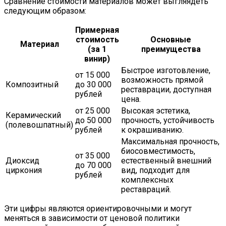
Сравнение стоимости материалов может выгляядеть
следующим образом:
Примерная
стоимость
Основные
Материал
(за 1
преимущества
винир)
Быстрое изготовление,
от 15 000
возможность прямой
Композитный
до 30 000
реставрации, доступная
рублей
цена.
от 25 000
Высокая эстетика,
Керамический
до 50 000
прочность, устойчивость
(полевошпатный)
рублей
к окрашиванию.
Максимальная прочность,
биосовместимость,
от 35 000
Диоксид
естественный внешний
до 70 000
циркония
вид, подходит для
рублей
комплексных
реставраций.
Эти цифры являются ориентировочными и могут
меняться в зависимости от ценовой политики