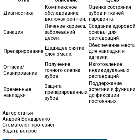
Комплексное
Оценка состояния
Диагностика
обследование,
зубов и тканей
включая рентген.
пародонта.
Лечение кариеса,
Создание здоровой
Санация
заболеваний
основы для
десен.
реставраций.
Обеспечение места
Щадящее снятие
Препарирование
для накладки и
слоя эмали.
адгезии.
Получение
Изготовление
Оттиски/
точного слепка
индивидуальных
Сканирование
зубов.
реставраций.
Поддержание
Защита
Временные
эстетики и функции
препарированных
накладки
до фиксации
зубов.
постоянных.
Автор статьи
Андрей Бондаренко
Стоматолог-протезист
Задать вопрос