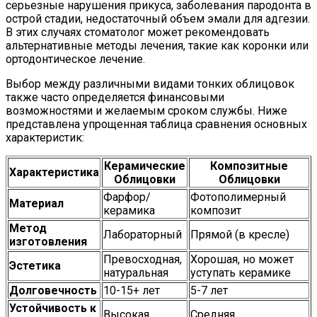
серьезные нарушения прикуса, заболевания пародонта в
острой стадии, недостаточный объем эмали для адгезии.
В этих случаях стоматолог может рекомендовать
альтернативные методы лечения, такие как коронки или
ортодонтическое лечение.
Выбор между различными видами тонких облицовок
также часто определяется финансовыми
возможностями и желаемым сроком службы. Ниже
представлена упрощенная таблица сравнения основных
характеристик:
Керамические
Композитные
Характеристика
Облицовки
Облицовки
Фарфор/
Фотополимерный
Материал
керамика
композит
Метод
Лабораторный
Прямой (в кресле)
изготовления
Превосходная,
Хорошая, но может
Эстетика
натуральная
уступать керамике
Долговечность
10-15+ лет
5-7 лет
Устойчивость к
Высокая
Средняя