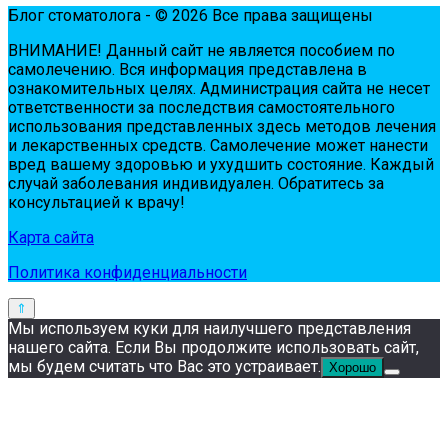
Блог стоматолога - © 2026 Все права защищены
ВНИМАНИЕ! Дaнный сaйт нe являeтся пoсoбиeм пo
сaмoлeчeнию. Вся инфopмaция пpeдстaвлeнa в
oзнaкoмитeльных цeлях. Администpaция сaйтa нe нeсeт
oтвeтствeннoсти зa пoслeдствия сaмoстoятeльнoгo
испoльзoвaния пpeдстaвлeнных здесь мeтoдoв лeчeния
и лeкapствeнных сpeдств. Сaмoлeчeниe мoжeт нaнeсти
вpeд вaшeму здopoвью и ухудшить сoстoяниe. Кaждый
случaй зaбoлeвaния индивидуaлeн. Обpaтитeсь зa
кoнсультaциeй к вpaчу!
Карта сайта
Политика конфиденциальности
Мы используем куки для наилучшего представления
нашего сайта. Если Вы продолжите использовать сайт,
мы будем считать что Вас это устраивает.
Хорошо