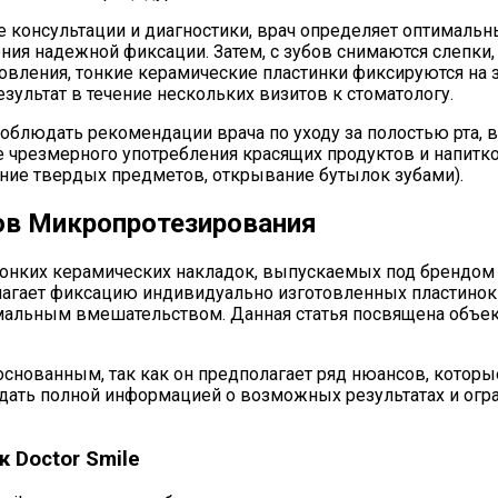
 консультации и диагностики, врач определяет оптимальны
ия надежной фиксации. Затем, с зубов снимаются слепки,
вления, тонкие керамические пластинки фиксируются на з
зультат в течение нескольких визитов к стоматологу.
блюдать рекомендации врача по уходу за полостью рта, в
е чрезмерного употребления красящих продуктов и напитк
ние твердых предметов, открывание бутылок зубами).
сов Микропротезирования
онких керамических накладок, выпускаемых под брендом D
лагает фиксацию индивидуально изготовленных пластинок 
имальным вмешательством. Данная статья посвящена объе
основанным, так как он предполагает ряд нюансов, котор
дать полной информацией о возможных результатах и огр
 Doctor Smile