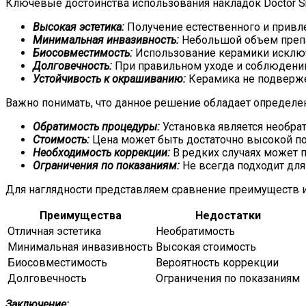
Ключевые достоинства использования накладок Doctor S
Высокая эстетика:
Получение естественного и привле
Минимальная инвазивность:
Небольшой объем препа
Биосовместимость:
Использование керамики исключ
Долговечность:
При правильном уходе и соблюдении 
Устойчивость к окрашиванию:
Керамика не подверже
Важно понимать, что данное решение обладает определ
Обратимость процедуры:
Установка является необрат
Стоимость:
Цена может быть достаточно высокой по
Необходимость коррекции:
В редких случаях может п
Ограничения по показаниям:
Не всегда подходит дл
Для наглядности представляем сравнение преимуществ и
Преимущества
Недостатки
Отличная эстетика
Необратимость
Минимальная инвазивность
Высокая стоимость
Биосовместимость
Вероятность коррекции
Долговечность
Ограничения по показаниям
Заключение: