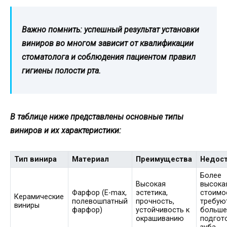
Важно помнить: успешный результат установки
виниров во многом зависит от квалификации
стоматолога и соблюдения пациентом правил
гигиены полости рта.
В таблице ниже представлены основные типы
виниров и их характеристики:
Тип винира
Материал
Преимущества
Недост
Более
Высокая
высока
Фарфор (E-max,
эстетика,
стоимо
Керамические
полевошпатный
прочность,
требую
виниры
фарфор)
устойчивость к
больше
окрашиванию
подгот