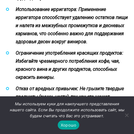
Использование ирригатора:
Применение
ирригатора способствует удалению остатков пищи
и налета из межзубных промежутков и десневых
карманов, что особенно важно для поддержания
здоровья десен вокруг виниров.
Ограничение употребления красящих продуктов:
Избегайте чрезмерного потребления кофе, чая,
красного вина и других продуктов, способных
окрасить виниры.
Отказ от вредных привычек:
Не грызите твердые
предметы (ручки, ногти), так как это может
Мы используем куки для наилучшего представления
привести к сколам и трещинам виниров.
нашего сайта. Если Вы продолжите использовать сайт, мы
будем считать что Вас это устраивает.
Использование каппы:
При бруксизме
(скрежетании зубами) рекомендуется носить
Хорошо
ночную каппу для защиты виниров от чрезмерной