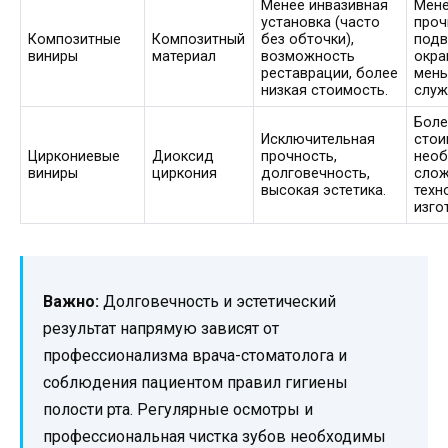
Менее инвазивная
Мен
установка (часто
проч
Композитные
Композитный
без обточки),
под
виниры
материал
возможность
окра
реставрации, более
мень
низкая стоимость.
служ
Боле
Исключительная
стои
Циркониевые
Диоксид
прочность,
необ
виниры
циркония
долговечность,
сло
высокая эстетика.
техн
изго
Важно:
Долговечность и эстетический
результат напрямую зависят от
профессионализма врача-стоматолога и
соблюдения пациентом правил гигиены
полости рта. Регулярные осмотры и
профессиональная чистка зубов необходимы