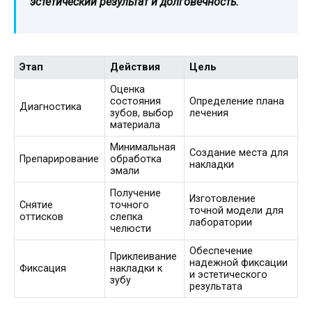
эстетический результат и долговечность.
Этап
Действия
Цель
Оценка
состояния
Определение плана
Диагностика
зубов, выбор
лечения
материала
Минимальная
Создание места для
Препарирование
обработка
накладки
эмали
Получение
Изготовление
Снятие
точного
точной модели для
оттисков
слепка
лаборатории
челюсти
Обеспечение
Приклеивание
надежной фиксации
Фиксация
накладки к
и эстетического
зубу
результата