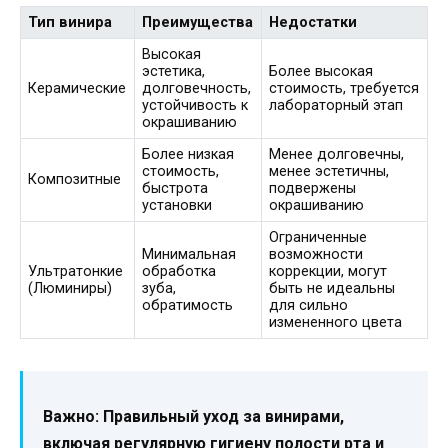
Тип винира
Преимущества
Недостатки
Высокая
эстетика,
Более высокая
Керамические
долговечность,
стоимость, требуется
устойчивость к
лабораторный этап
окрашиванию
Более низкая
Менее долговечны,
стоимость,
менее эстетичны,
Композитные
быстрота
подвержены
установки
окрашиванию
Ограниченные
Минимальная
возможности
Ультратонкие
обработка
коррекции, могут
(Люминиры)
зуба,
быть не идеальны
обратимость
для сильно
измененного цвета
Важно: Правильный уход за винирами,
включая регулярную гигиену полости рта и