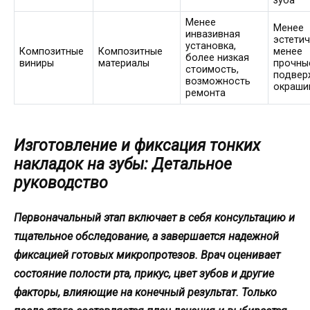
зуба
Менее
Менее
инвазивная
эстетич
установка,
Композитные
Композитные
менее
более низкая
виниры
материалы
прочны
стоимость,
подвер
возможность
окраши
ремонта
Изготовление и фиксация тонких
накладок на зубы: Детальное
руководство
Первоначальный этап включает в себя консультацию и
тщательное обследование, а завершается надежной
фиксацией готовых микропротезов. Врач оценивает
состояние полости рта, прикус, цвет зубов и другие
факторы, влияющие на конечный результат. Только