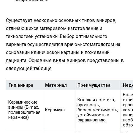
Существует несколько основных типов виниров,
отличающихся материалом изготовления и
технологией установки. Выбор оптимального
варианта осуществляется врачом-стоматологом на
основании клинической картины и пожеланий
пациента. Основные виды виниров представлены в
следующей таблице:
Тип винира
Материал
Преимущества
Нед
Боле
Высокая эстетика,
стои
Керамические
прочность,
срав
виниры (E-max,
Керамика
биосовместимость,
комп
полевошпатная
устойчивость к
вини
керамика)
окрашиванию.
необ
обто