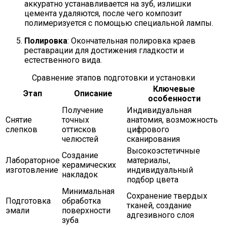
аккуратно устанавливается на зуб, излишки
цемента удаляются, после чего композит
полимеризуется с помощью специальной лампы.
Полировка
: Окончательная полировка краев
реставрации для достижения гладкости и
естественного вида.
Сравнение этапов подготовки и установки
Ключевые
Этап
Описание
особенности
Получение
Индивидуальная
Снятие
точных
анатомия, возможность
слепков
оттисков
цифрового
челюстей
сканирования
Высокоэстетичные
Создание
Лабораторное
материалы,
керамических
изготовление
индивидуальный
накладок
подбор цвета
Минимальная
Сохранение твердых
Подготовка
обработка
тканей, создание
эмали
поверхности
адгезивного слоя
зуба