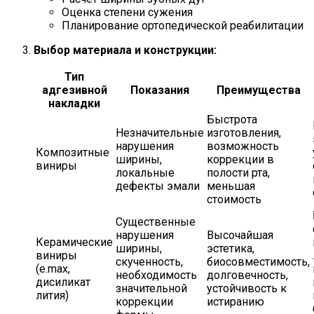
Оценка степени сужения
Планирование ортопедической реабилитации
Выбор материала и конструкции:
Тип
адгезивной
Показания
Преимущества
накладки
Быстрота
Незначительные
изготовления,
нарушения
возможность
Композитные
ширины,
коррекции в
виниры
локальные
полости рта,
дефекты эмали
меньшая
стоимость
Существенные
нарушения
Высочайшая
Керамические
ширины,
эстетика,
виниры
скученность,
биосовместимость,
(e.max,
необходимость
долговечность,
дисиликат
значительной
устойчивость к
лития)
коррекции
истиранию