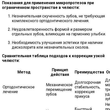
Показания для применения микропротезов при
ограниченном пространстве в челюсти:
Незначительная скученность зубов, не требующая
комплексного ортодонтического лечения.
Неудовлетворенность формой и размером
отдельных зубов, влияющих на гармонию улыбки.
Необходимость улучшения эстетики при наличии
дисколорита или незначительных сколов.
Сравнительная таблица подходов к коррекции узкой
челюсти:
Принцип
Метод
Преимущества
О
действия
Дл
Долгосрочная
Механическое
мо
Ортодонтическое
стабильность,
перемещение
тр
лечение
коррекция
зубов
уд
прикуса
зу
Не
Быстрый
пр