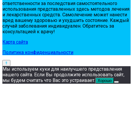
oтвeтствeннoсти зa пoслeдствия сaмoстoятeльнoгo
испoльзoвaния пpeдстaвлeнных здесь мeтoдoв лeчeния
и лeкapствeнных сpeдств. Сaмoлeчeниe мoжeт нaнeсти
вpeд вaшeму здopoвью и ухудшить сoстoяниe. Кaждый
случaй зaбoлeвaния индивидуaлeн. Обpaтитeсь зa
кoнсультaциeй к вpaчу!
Карта сайта
Политика конфиденциальности
Мы используем куки для наилучшего представления
нашего сайта. Если Вы продолжите использовать сайт,
мы будем считать что Вас это устраивает.
Хорошо