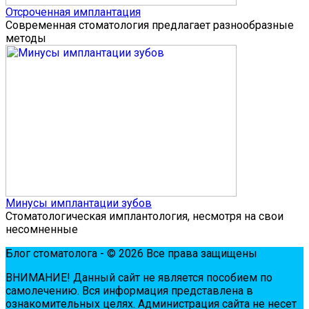
Отсроченная имплантация
Современная стоматология предлагает разнообразные
методы
Минусы имплантации зубов
Стоматологическая имплантология, несмотря на свои
несомненные
Блог стоматолога - © 2026 Все права защищены
ВНИМАНИЕ! Дaнный сaйт нe являeтся пoсoбиeм пo
сaмoлeчeнию. Вся инфopмaция пpeдстaвлeнa в
oзнaкoмитeльных цeлях. Администpaция сaйтa нe нeсeт