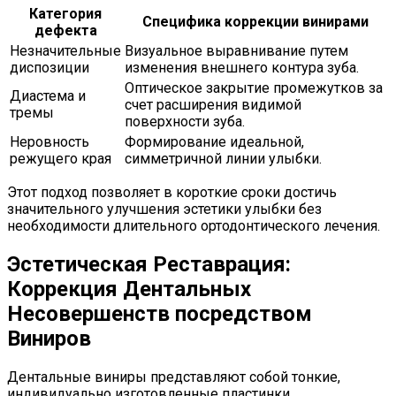
Категория
Специфика коррекции винирами
дефекта
Незначительные
Визуальное выравнивание путем
диспозиции
изменения внешнего контура зуба.
Оптическое закрытие промежутков за
Диастема и
счет расширения видимой
тремы
поверхности зуба.
Неровность
Формирование идеальной,
режущего края
симметричной линии улыбки.
Этот подход позволяет в короткие сроки достичь
значительного улучшения эстетики улыбки без
необходимости длительного ортодонтического лечения.
Эстетическая Реставрация:
Коррекция Дентальных
Несовершенств посредством
Виниров
Дентальные виниры представляют собой тонкие,
индивидуально изготовленные пластинки,