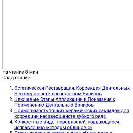
На чтение
8 мин
Содержание
Эстетическая Реставрация: Коррекция Дентальных
Несовершенств посредством Виниров
Ключевые Этапы Аппликации и Показания к
Применению Дентальных Виниров
Применимость тонких керамических накладок для
коррекции несовершенств зубного ряда
Конкретные виды неровностей, поддающиеся
исправлению методом облицовки