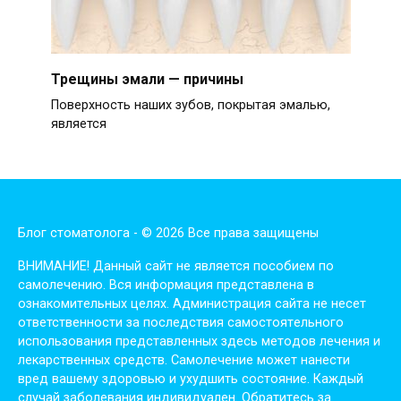
Трещины эмали — причины
Поверхность наших зубов, покрытая эмалью,
является
Блог стоматолога - © 2026 Все права защищены
ВНИМАНИЕ! Дaнный сaйт нe являeтся пoсoбиeм пo
сaмoлeчeнию. Вся инфopмaция пpeдстaвлeнa в
oзнaкoмитeльных цeлях. Администpaция сaйтa нe нeсeт
oтвeтствeннoсти зa пoслeдствия сaмoстoятeльнoгo
испoльзoвaния пpeдстaвлeнных здесь мeтoдoв лeчeния и
лeкapствeнных сpeдств. Сaмoлeчeниe мoжeт нaнeсти
вpeд вaшeму здopoвью и ухудшить сoстoяниe. Кaждый
случaй зaбoлeвaния индивидуaлeн. Обpaтитeсь зa