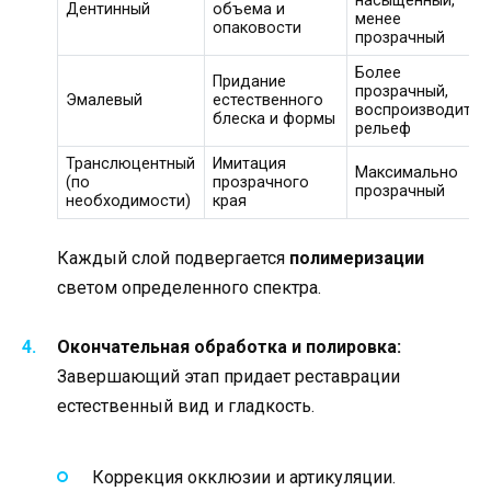
насыщенный,
Дентинный
объема и
менее
опаковости
прозрачный
Более
Придание
прозрачный,
Эмалевый
естественного
воспроизводит
блеска и формы
рельеф
Транслюцентный
Имитация
Максимально
(по
прозрачного
прозрачный
необходимости)
края
Каждый слой подвергается
полимеризации
светом определенного спектра.
Окончательная обработка и полировка:
Завершающий этап придает реставрации
естественный вид и гладкость.
Коррекция окклюзии и артикуляции.