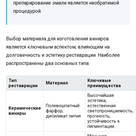
препарирование эмали является необратимой
процедурой.
Выбор материала для изготовления виниров
является ключевым аспектом, влияющим на
долговечность и эстетику реставрации. Наиболее
распространены два основных типа:
Тип
Ключевые
Материал
реставрации
преимущества
Высочайшая
эстетика,
Полевошпатный
естественная
Керамические
фарфор,
светопроницаемость,
виниры
дисиликат лития
прочность,
устойчивость к
пигментации.