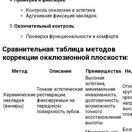
Контроль окклюзии и эстетики.
Адгезивная фиксация накладок.
Окончательный контроль:
Проверка функциональности и комфорта.
Сравнительная таблица методов
коррекции окклюзионной плоскости:
Метод
Описание
Преимущества
Не
Высокая
эстетика,
Отн
Тонкие эстетические
минимальная
хру
Керамические
реставрации,
инвазивность,
чре
накладки
фиксируемые на
долговечность,
нагр
(виниры)
переднюю
возможность
выс
поверхность зубов.
точного
сто
восстановления
высоты.
Бол