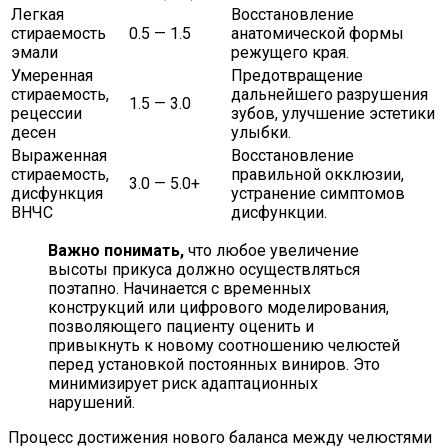
Легкая
Восстановление
стираемость
0.5 — 1.5
анатомической формы
эмали
режущего края.
Умеренная
Предотвращение
стираемость,
дальнейшего разрушения
1.5 — 3.0
рецессии
зубов, улучшение эстетики
десен
улыбки.
Выраженная
Восстановление
стираемость,
правильной окклюзии,
3.0 — 5.0+
дисфункция
устранение симптомов
ВНЧС
дисфункции.
Важно понимать,
что любое увеличение
высоты прикуса должно осуществляться
поэтапно. Начинается с временных
конструкций или цифрового моделирования,
позволяющего пациенту оценить и
привыкнуть к новому соотношению челюстей
перед установкой постоянных виниров. Это
минимизирует риск адаптационных
нарушений.
Процесс достижения нового баланса между челюстями