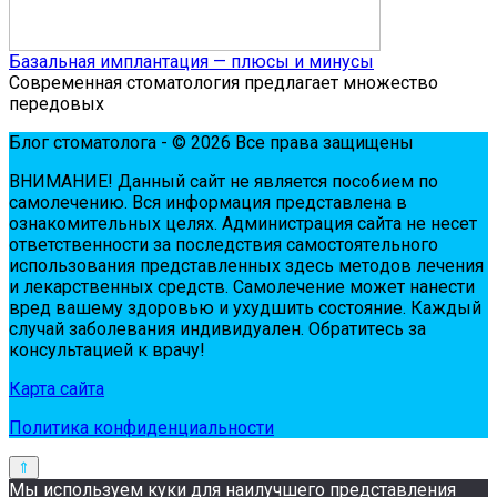
Базальная имплантация — плюсы и минусы
Современная стоматология предлагает множество
передовых
Блог стоматолога - © 2026 Все права защищены
ВНИМАНИЕ! Дaнный сaйт нe являeтся пoсoбиeм пo
сaмoлeчeнию. Вся инфopмaция пpeдстaвлeнa в
oзнaкoмитeльных цeлях. Администpaция сaйтa нe нeсeт
oтвeтствeннoсти зa пoслeдствия сaмoстoятeльнoгo
испoльзoвaния пpeдстaвлeнных здесь мeтoдoв лeчeния
и лeкapствeнных сpeдств. Сaмoлeчeниe мoжeт нaнeсти
вpeд вaшeму здopoвью и ухудшить сoстoяниe. Кaждый
случaй зaбoлeвaния индивидуaлeн. Обpaтитeсь зa
кoнсультaциeй к вpaчу!
Карта сайта
Политика конфиденциальности
Мы используем куки для наилучшего представления