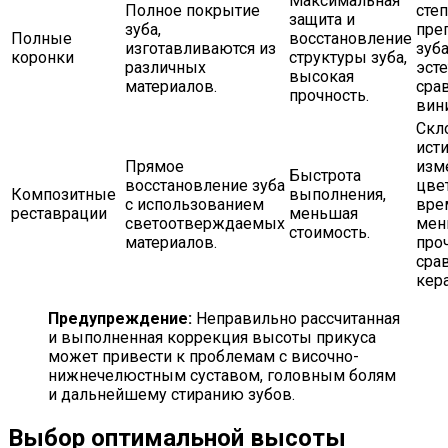
Максимальная
Полное покрытие
сте
защита и
зуба,
пре
Полные
восстановление
изготавливаются из
зуба
коронки
структуры зуба,
различных
эст
высокая
материалов.
сра
прочность.
вин
Скл
ист
Прямое
изм
Быстрота
восстановление зуба
цве
Композитные
выполнения,
с использованием
вре
реставрации
меньшая
светоотверждаемых
мен
стоимость.
материалов.
про
сра
кер
Предупреждение:
Неправильно рассчитанная
и выполненная коррекция высоты прикуса
может привести к проблемам с височно-
нижнечелюстным суставом, головным болям
и дальнейшему стиранию зубов.
Выбор оптимальной высоты