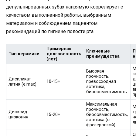
депульпированных зубах напрямую коррелирует с
качеством выполненной работы, выбранным
материалом и соблюдением пациентом
рекомендаций по гигиене полости рта.
Примерная
Ключевые
П
Тип керамики
долговечность
преимущества
н
(лет)
М
Высокая
к
прочность,
Дисиликат
д
10-15+
превосходная
лития (e.max)
ц
эстетика,
в
биосовместимость
п
Максимальная
М
прочность,
Диоксид
т
15-20+
биосовместимость,
циркония
ч
эстетика (с
л
фрезеровкой)
С