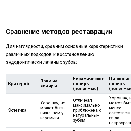
Сравнение методов реставрации
Для наглядности, сравним основные характеристики
различных подходов к восстановлению
эндодонтически леченых зубов:
Керамические
Циркони
Прямые
Критерий
виниры
виниры
виниры
(непрямые)
(непрямы
Хорошая, 
Отличная,
Хорошая, но
может быт
максимально
может быть
менее
Эстетика
приближена к
ниже, чем у
естествен
натуральным
керамики
из-за
зубам
непрозрач