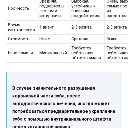
Средняя,
Высокая,
Очень выс
подвержены
устойчивы к
самые про
Прочность
сколам и
внешним
из
истиранию
воздействиям
представл
Время
1 визит
2-3 визита
2-3 визита
изготовления
Стоимость
Ниже
Средняя
Выше
Требуется
Требуется
Износ эмали
Минимальный
небольшая
небольша
обточка эмали
обточка э
В случае значительного разрушения
коронковой части зуба, после
эндодонтического лечения, иногда может
потребоваться предварительное укрепление
зуба с помощью внутриканального штифта
перед установкой винира.