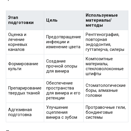
Используемые
Этап
Цель
материалы/
подготовки
методы
Оценка и
Рентгенография,
Предотвращение
лечение
повторная
инфекции и
корневых
эндодонтия,
изменение цвета
каналов
гуттаперча, силеры
Композитные
Создание
Формирование
материалы,
прочной опоры
культи
стекловолоконные
для винира
штифты
Обеспечение
Стоматологические
Препарирование
пространства
боры, алмазные
твердых тканей
для винира и его
головки
ретенции
Улучшение
Протравочные гели,
Адгезивная
сцепления
бондинговые
подготовка
винира с зубом
системы