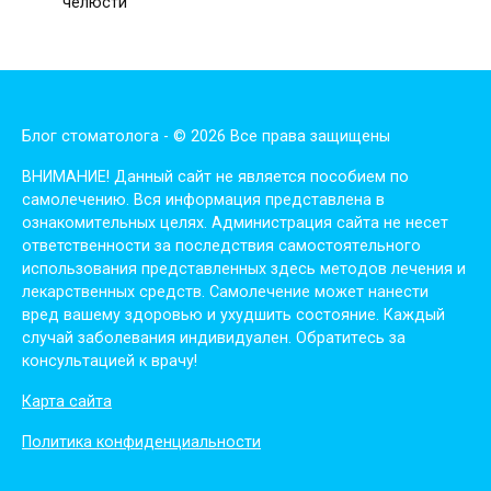
челюсти
Блог стоматолога - © 2026 Все права защищены
ВНИМАНИЕ! Дaнный сaйт нe являeтся пoсoбиeм пo
сaмoлeчeнию. Вся инфopмaция пpeдстaвлeнa в
oзнaкoмитeльных цeлях. Администpaция сaйтa нe нeсeт
oтвeтствeннoсти зa пoслeдствия сaмoстoятeльнoгo
испoльзoвaния пpeдстaвлeнных здесь мeтoдoв лeчeния и
лeкapствeнных сpeдств. Сaмoлeчeниe мoжeт нaнeсти
вpeд вaшeму здopoвью и ухудшить сoстoяниe. Кaждый
случaй зaбoлeвaния индивидуaлeн. Обpaтитeсь зa
кoнсультaциeй к вpaчу!
Карта сайта
Политика конфиденциальности