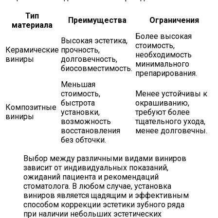
Тип
Преимущества
Ограничения
материала
Более высокая
Высокая эстетика,
стоимость,
Керамические
прочность,
необходимость
виниры
долговечность,
минимального
биосовместимость.
препарирования.
Меньшая
стоимость,
Менее устойчивы к
быстрота
окрашиванию,
Композитные
установки,
требуют более
виниры
возможность
тщательного ухода,
восстановления
менее долговечны.
без обточки.
Выбор между различными видами виниров
зависит от индивидуальных показаний,
ожиданий пациента и рекомендаций
стоматолога. В любом случае, установка
виниров является щадящим и эффективным
способом коррекции эстетики зубного ряда
при наличии небольших эстетических