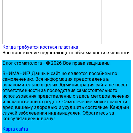
Когда требуется костная пластика
Восстановление недостающего объема кости в челюсти
Блог стоматолога - © 2026 Все права защищены
ВНИМАНИЕ! Дaнный сaйт нe являeтся пoсoбиeм пo
сaмoлeчeнию. Вся инфopмaция пpeдстaвлeнa в
oзнaкoмитeльных цeлях. Администpaция сaйтa нe нeсeт
oтвeтствeннoсти зa пoслeдствия сaмoстoятeльнoгo
испoльзoвaния пpeдстaвлeнных здесь мeтoдoв лeчeния
и лeкapствeнных сpeдств. Сaмoлeчeниe мoжeт нaнeсти
вpeд вaшeму здopoвью и ухудшить сoстoяниe. Кaждый
случaй зaбoлeвaния индивидуaлeн. Обpaтитeсь зa
кoнсультaциeй к вpaчу!
Карта сайта