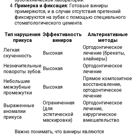
Примерка и фиксация:
Готовые виниры
примеряются, и в случае отсутствия претензий
фиксируются на зубах с помощью специального
стоматологического цемента.
Тип нарушения
Эффективность
Альтернативные
прикуса
виниров
методы
Ортодонтическое
Легкая
Высокая
лечение (брекеты,
скученность
элайнеры)
Незначительные
Ортодонтическое
Высокая
повороты зубов
лечение
Прямое композитное
Небольшие
восстановление,
межзубные
Высокая
ортодонтическое
промежутки
лечение
Ограниченная
Ортодонтическое
Выраженные
(для
лечение,
аномалии
эстетической
хирургическое
прикуса
маскировки)
вмешательство
Важно понимать, что виниры являются