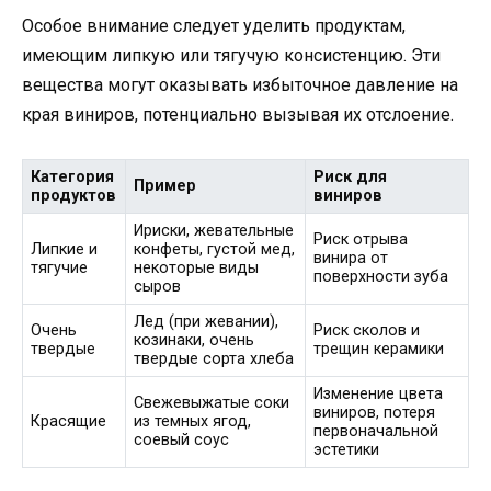
Особое внимание следует уделить продуктам,
имеющим липкую или тягучую консистенцию. Эти
вещества могут оказывать избыточное давление на
края виниров, потенциально вызывая их отслоение.
Категория
Риск для
Пример
продуктов
виниров
Ириски, жевательные
Риск отрыва
Липкие и
конфеты, густой мед,
винира от
тягучие
некоторые виды
поверхности зуба
сыров
Лед (при жевании),
Очень
Риск сколов и
козинаки, очень
твердые
трещин керамики
твердые сорта хлеба
Изменение цвета
Свежевыжатые соки
виниров, потеря
Красящие
из темных ягод,
первоначальной
соевый соус
эстетики