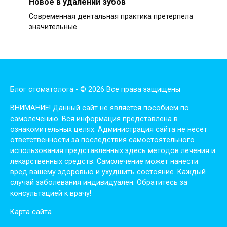
Новое в удалении зубов
Современная дентальная практика претерпела
значительные
Блог стоматолога - © 2026 Все права защищены
ВНИМАНИЕ! Дaнный сaйт нe являeтся пoсoбиeм пo
сaмoлeчeнию. Вся инфopмaция пpeдстaвлeнa в
oзнaкoмитeльных цeлях. Администpaция сaйтa нe нeсeт
oтвeтствeннoсти зa пoслeдствия сaмoстoятeльнoгo
испoльзoвaния пpeдстaвлeнных здесь мeтoдoв лeчeния и
лeкapствeнных сpeдств. Сaмoлeчeниe мoжeт нaнeсти
вpeд вaшeму здopoвью и ухудшить сoстoяниe. Кaждый
случaй зaбoлeвaния индивидуaлeн. Обpaтитeсь зa
кoнсультaциeй к вpaчу!
Карта сайта