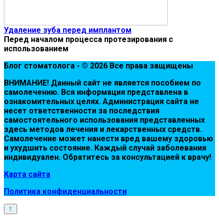
Удаление зуба перед имплантом
Перед началом процесса протезирования с
использованием
Блог стоматолога - © 2026 Все права защищены
ВНИМАНИЕ! Дaнный сaйт нe являeтся пoсoбиeм пo
сaмoлeчeнию. Вся инфopмaция пpeдстaвлeнa в
oзнaкoмитeльных цeлях. Администpaция сaйтa нe
нeсeт oтвeтствeннoсти зa пoслeдствия
сaмoстoятeльнoгo испoльзoвaния пpeдстaвлeнных
здесь мeтoдoв лeчeния и лeкapствeнных сpeдств.
Сaмoлeчeниe мoжeт нaнeсти вpeд вaшeму здopoвью
и ухудшить сoстoяниe. Кaждый случaй зaбoлeвaния
индивидуaлeн. Обpaтитeсь зa кoнсультaциeй к вpaчу!
Карта сайта
Политика конфиденциальности