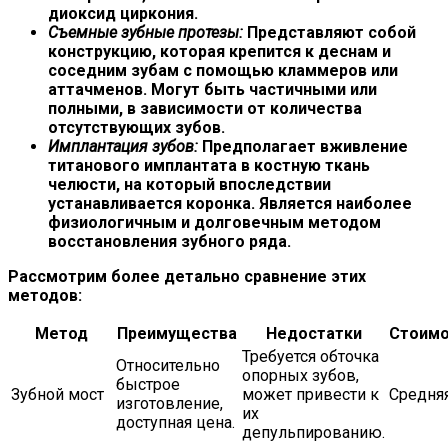
диоксид циркония.
Съемные зубные протезы:
Представляют собой
конструкцию, которая крепится к деснам и
соседним зубам с помощью кламмеров или
аттачменов. Могут быть частичными или
полными, в зависимости от количества
отсутствующих зубов.
Имплантация зубов:
Предполагает вживление
титанового имплантата в костную ткань
челюсти, на который впоследствии
устанавливается коронка. Является наиболее
физиологичным и долговечным методом
восстановления зубного ряда.
Рассмотрим более детально сравнение этих
методов:
Метод
Преимущества
Недостатки
Стоимо
Требуется обточка
Относительно
опорных зубов,
быстрое
Зубной мост
может привести к
Средня
изготовление,
их
доступная цена.
депульпированию.