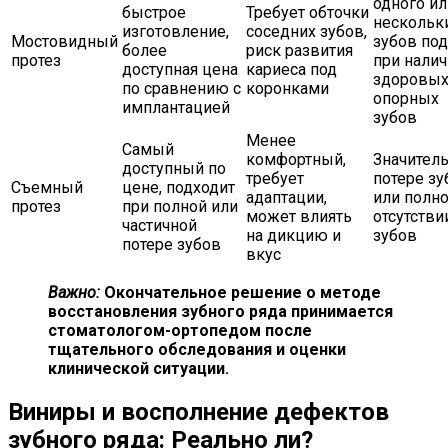
одного ил
быстрое
Требует обточки
нескольк
изготовление,
соседних зубов,
Мостовидный
зубов по
более
риск развития
протез
при нали
доступная цена
кариеса под
здоровы
по сравнению с
коронками
опорных
имплантацией
зубов
Менее
Самый
комфортный,
Значител
доступный по
требует
потере зу
Съемный
цене, подходит
адаптации,
или полн
протез
при полной или
может влиять
отсутстви
частичной
на дикцию и
зубов
потере зубов
вкус
Важно:
Окончательное решение о методе
восстановления зубного ряда принимается
стоматологом-ортопедом после
тщательного обследования и оценки
клинической ситуации.
Виниры и восполнение дефектов
зубного ряда: Реально ли?