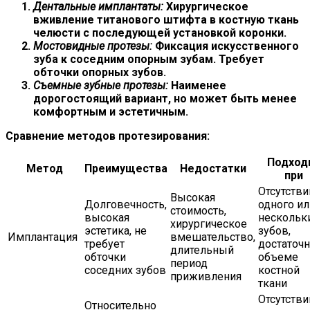
Дентальные имплантаты:
Хирургическое
вживление титанового штифта в костную ткань
челюсти с последующей установкой коронки.
Мостовидные протезы:
Фиксация искусственного
зуба к соседним опорным зубам. Требует
обточки опорных зубов.
Съемные зубные протезы:
Наименее
дорогостоящий вариант, но может быть менее
комфортным и эстетичным.
Сравнение методов протезирования:
Подход
Метод
Преимущества
Недостатки
при
Отсутстви
Высокая
Долговечность,
одного ил
стоимость,
высокая
нескольк
хирургическое
эстетика, не
зубов,
Имплантация
вмешательство,
требует
достаточ
длительный
обточки
объеме
период
соседних зубов
костной
приживления
ткани
Отсутстви
Относительно