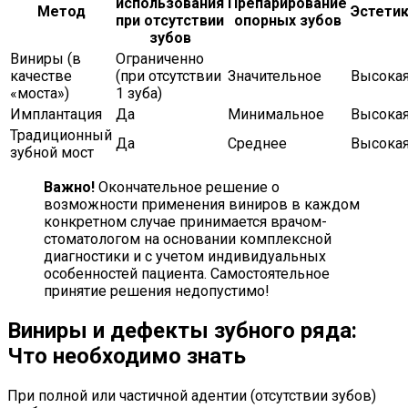
использования
Препарирование
Метод
Эстети
при отсутствии
опорных зубов
зубов
Виниры (в
Ограниченно
качестве
(при отсутствии
Значительное
Высока
«моста»)
1 зуба)
Имплантация
Да
Минимальное
Высока
Традиционный
Да
Среднее
Высока
зубной мост
Важно!
Окончательное решение о
возможности применения виниров в каждом
конкретном случае принимается врачом-
стоматологом на основании комплексной
диагностики и с учетом индивидуальных
особенностей пациента. Самостоятельное
принятие решения недопустимо!
Виниры и дефекты зубного ряда:
Что необходимо знать
При полной или частичной адентии (отсутствии зубов)