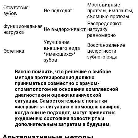
Мостовидные
Отсутствие
Не подходят
протезы, импланты,
зубов
съемные протезы
Распределяют
Функциональная
Не выдерживают
нагрузку
нагрузка
равномерно
Улучшение
Восстановление
внешнего вида
Эстетика
целостности
*имеющихся*
зубного ряда
зубов
Важно помнить, что решение о выборе
метода протезирования должно
приниматься совместно с врачом-
стоматологом на основании комплексной
диагностики и оценки клинической
ситуации. Самостоятельные попытки
«исправить» ситуацию с помощью виниров,
когда они не подходят, могут привести к
ухудшению состояния полости рта и
дополнительным затратам в будущем.
Альтернативные методы