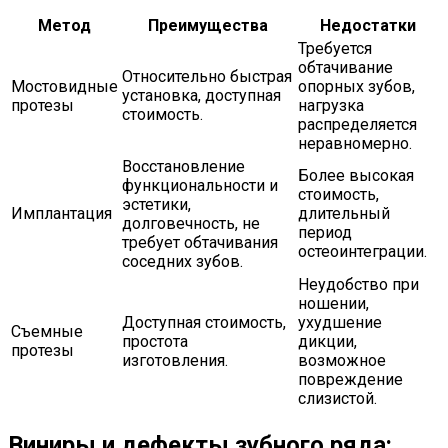
Метод
Преимущества
Недостатки
Требуется
обтачивание
Относительно быстрая
Мостовидные
опорных зубов,
установка, доступная
протезы
нагрузка
стоимость.
распределяется
неравномерно.
Восстановление
Более высокая
функциональности и
стоимость,
эстетики,
Имплантация
длительный
долговечность, не
период
требует обтачивания
остеоинтеграции.
соседних зубов.
Неудобство при
ношении,
Доступная стоимость,
ухудшение
Съемные
простота
дикции,
протезы
изготовления.
возможное
повреждение
слизистой.
Виниры и дефекты зубного ряда: