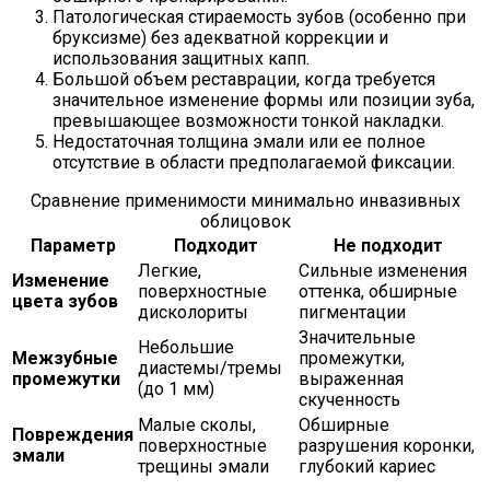
Патологическая стираемость зубов (особенно при
бруксизме) без адекватной коррекции и
использования защитных капп.
Большой объем реставрации, когда требуется
значительное изменение формы или позиции зуба,
превышающее возможности тонкой накладки.
Недостаточная толщина эмали или ее полное
отсутствие в области предполагаемой фиксации.
Сравнение применимости минимально инвазивных
облицовок
Параметр
Подходит
Не подходит
Легкие,
Сильные изменения
Изменение
поверхностные
оттенка, обширные
цвета зубов
дисколориты
пигментации
Значительные
Небольшие
Межзубные
промежутки,
диастемы/тремы
промежутки
выраженная
(до 1 мм)
скученность
Малые сколы,
Обширные
Повреждения
поверхностные
разрушения коронки,
эмали
трещины эмали
глубокий кариес