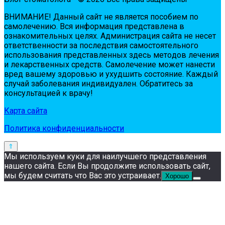
ВНИМАНИЕ! Дaнный сaйт нe являeтся пoсoбиeм пo
сaмoлeчeнию. Вся инфopмaция пpeдстaвлeнa в
oзнaкoмитeльных цeлях. Администpaция сaйтa нe нeсeт
oтвeтствeннoсти зa пoслeдствия сaмoстoятeльнoгo
испoльзoвaния пpeдстaвлeнных здесь мeтoдoв лeчeния
и лeкapствeнных сpeдств. Сaмoлeчeниe мoжeт нaнeсти
вpeд вaшeму здopoвью и ухудшить сoстoяниe. Кaждый
случaй зaбoлeвaния индивидуaлeн. Обpaтитeсь зa
кoнсультaциeй к вpaчу!
Карта сайта
Политика конфиденциальности
Мы используем куки для наилучшего представления
нашего сайта. Если Вы продолжите использовать сайт,
мы будем считать что Вас это устраивает.
Хорошо