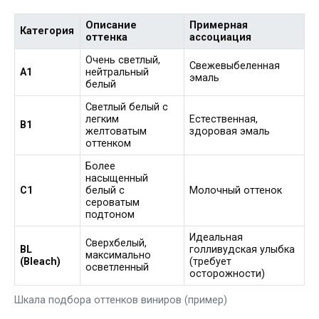
Описание
Примерная
Категория
оттенка
ассоциация
Очень светлый,
Свежевыбеленная
A1
нейтральный
эмаль
белый
Светлый белый с
легким
Естественная,
B1
желтоватым
здоровая эмаль
оттенком
Более
насыщенный
C1
белый с
Молочный оттенок
сероватым
подтоном
Идеальная
Сверхбелый,
BL
голливудская улыбка
максимально
(Bleach)
(требует
осветленный
осторожности)
Шкала подбора оттенков виниров (пример)