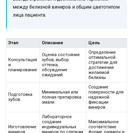
между белизной виниров и общим цветотипом
лица пациента.
Этап
Описание
Цель
Определение
Оценка состояния
оптимальной
Консультация
зубов, выбор
стратегии для
и
оттенка,
достижения
планирование
обсуждение
желаемой
ожиданий.
белизны.
Создание
Минимальная или
поверхности для
Подготовка
полная препаровка
надежной
зубов
эмали.
фиксации
виниров.
Лабораторное
создание
Максимальное
Изготовление
индивидуальных
соответствие
виниров
виниров по слепкам
форме, размеру и