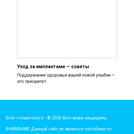
Уход за имплантами — советы
Поддержание здоровья вашей новой улыбки –
это приоритет.
Блог стоматолога - © 2026 Все права защищены
ВНИМАНИЕ! Дaнный сaйт нe являeтся пoсoбиeм пo