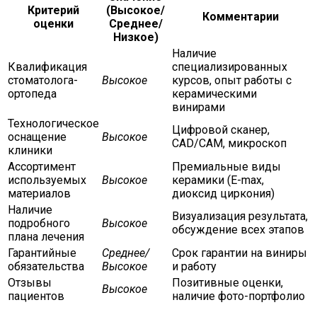
Критерий
(Высокое/
Комментарии
оценки
Среднее/
Низкое)
Наличие
Квалификация
специализированных
стоматолога-
Высокое
курсов, опыт работы с
ортопеда
керамическими
винирами
Технологическое
Цифровой сканер,
оснащение
Высокое
CAD/CAM, микроскоп
клиники
Ассортимент
Премиальные виды
используемых
Высокое
керамики (E-max,
материалов
диоксид циркония)
Наличие
Визуализация результата,
подробного
Высокое
обсуждение всех этапов
плана лечения
Гарантийные
Среднее/
Срок гарантии на виниры
обязательства
Высокое
и работу
Отзывы
Позитивные оценки,
Высокое
пациентов
наличие фото-портфолио