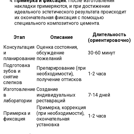
Примерка и фиксация:
После изготовления
накладки примеряются, и при достижении
идеального эстетического результата происходит
их окончательная фиксация с помощью
специального композитного цемента.
Длительность
Этап
Описание
(ориентировочно)
Консультация
Оценка состояния,
и
обсуждение
30-60 минут
планирование
пожеланий
Подготовка
Препарирование (при
зубов и
необходимости),
1-2 часа
снятие
получение оттисков
слепков
Изготовление
Создание
в
индивидуальных
7-14 дней
лаборатории
реставраций
Примерка, коррекция
Примерка и
(при необходимости),
1-2 часа
фиксация
окончательная
установка