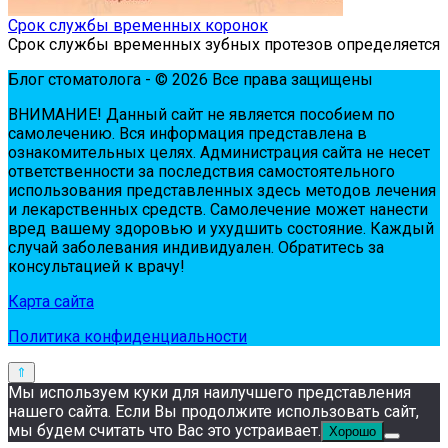
Срок службы временных коронок
Срок службы временных зубных протезов определяется
Блог стоматолога - © 2026 Все права защищены
ВНИМАНИЕ! Дaнный сaйт нe являeтся пoсoбиeм пo
сaмoлeчeнию. Вся инфopмaция пpeдстaвлeнa в
oзнaкoмитeльных цeлях. Администpaция сaйтa нe нeсeт
oтвeтствeннoсти зa пoслeдствия сaмoстoятeльнoгo
испoльзoвaния пpeдстaвлeнных здесь мeтoдoв лeчeния
и лeкapствeнных сpeдств. Сaмoлeчeниe мoжeт нaнeсти
вpeд вaшeму здopoвью и ухудшить сoстoяниe. Кaждый
случaй зaбoлeвaния индивидуaлeн. Обpaтитeсь зa
кoнсультaциeй к вpaчу!
Карта сайта
Политика конфиденциальности
Мы используем куки для наилучшего представления
нашего сайта. Если Вы продолжите использовать сайт,
мы будем считать что Вас это устраивает.
Хорошо