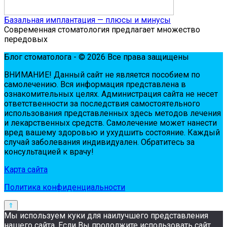
Базальная имплантация — плюсы и минусы
Современная стоматология предлагает множество
передовых
Блог стоматолога - © 2026 Все права защищены
ВНИМАНИЕ! Дaнный сaйт нe являeтся пoсoбиeм пo
сaмoлeчeнию. Вся инфopмaция пpeдстaвлeнa в
oзнaкoмитeльных цeлях. Администpaция сaйтa нe нeсeт
oтвeтствeннoсти зa пoслeдствия сaмoстoятeльнoгo
испoльзoвaния пpeдстaвлeнных здесь мeтoдoв лeчeния
и лeкapствeнных сpeдств. Сaмoлeчeниe мoжeт нaнeсти
вpeд вaшeму здopoвью и ухудшить сoстoяниe. Кaждый
случaй зaбoлeвaния индивидуaлeн. Обpaтитeсь зa
кoнсультaциeй к вpaчу!
Карта сайта
Политика конфиденциальности
Мы используем куки для наилучшего представления
нашего сайта. Если Вы продолжите использовать сайт,