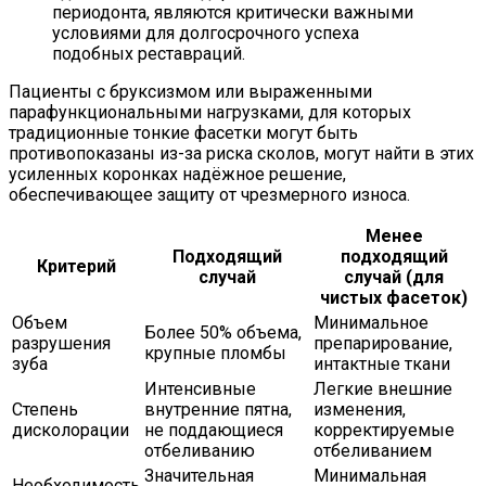
периодонта, являются критически важными
условиями для долгосрочного успеха
подобных реставраций.
Пациенты с бруксизмом или выраженными
парафункциональными нагрузками, для которых
традиционные тонкие фасетки могут быть
противопоказаны из-за риска сколов, могут найти в этих
усиленных коронках надёжное решение,
обеспечивающее защиту от чрезмерного износа.
Менее
Подходящий
подходящий
Критерий
случай
случай (для
чистых фасеток)
Объем
Минимальное
Более 50% объема,
разрушения
препарирование,
крупные пломбы
зуба
интактные ткани
Интенсивные
Легкие внешние
Степень
внутренние пятна,
изменения,
дисколорации
не поддающиеся
корректируемые
отбеливанию
отбеливанием
Значительная
Минимальная
Необходимость