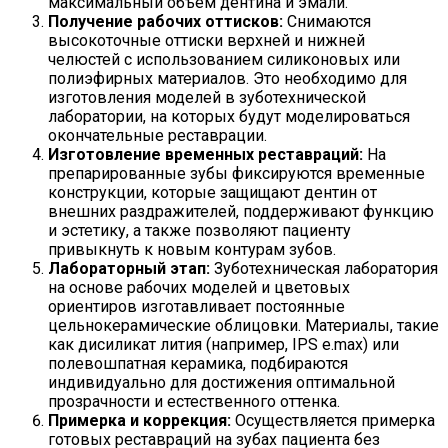
максимальный объем дентина и эмали.
Получение рабочих оттисков:
Снимаются
высокоточные оттиски верхней и нижней
челюстей с использованием силиконовых или
полиэфирных материалов. Это необходимо для
изготовления моделей в зуботехнической
лаборатории, на которых будут моделироваться
окончательные реставрации.
Изготовление временных реставраций:
На
препарированные зубы фиксируются временные
конструкции, которые защищают дентин от
внешних раздражителей, поддерживают функцию
и эстетику, а также позволяют пациенту
привыкнуть к новым контурам зубов.
Лабораторный этап:
Зуботехническая лаборатория
на основе рабочих моделей и цветовых
ориентиров изготавливает постоянные
цельнокерамические облицовки. Материалы, такие
как дисиликат лития (например, IPS e.max) или
полевошпатная керамика, подбираются
индивидуально для достижения оптимальной
прозрачности и естественного оттенка.
Примерка и коррекция:
Осуществляется примерка
готовых реставраций на зубах пациента без