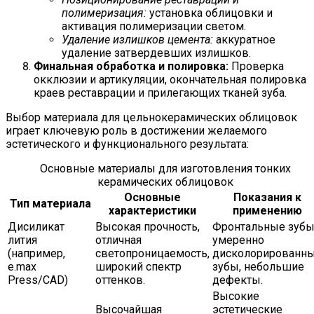
полимеризация:
установка облицовки и
активация полимеризации светом.
Удаление излишков цемента:
аккуратное
удаление затвердевших излишков.
Финальная обработка и полировка:
Проверка
окклюзии и артикуляции, окончательная полировка
краев реставрации и прилегающих тканей зуба.
Выбор материала для цельнокерамических облицовок
играет ключевую роль в достижении желаемого
эстетического и функционального результата:
Основные материалы для изготовления тонких
керамических облицовок
Основные
Показания к
Тип материала
характеристики
применению
Дисиликат
Высокая прочность,
Фронтальные зубы
лития
отличная
умеренно
(например,
светопроницаемость,
дисколорированн
e.max
широкий спектр
зубы, небольшие
Press/CAD)
оттенков.
дефекты.
Высокие
Высочайшая
эстетические