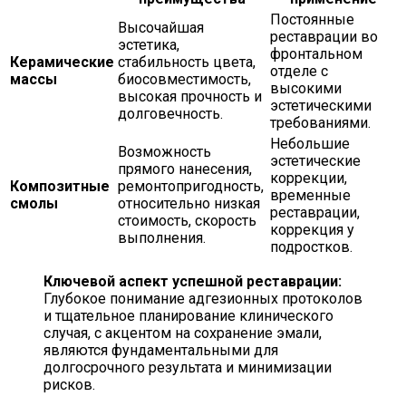
Постоянные
Высочайшая
реставрации во
эстетика,
фронтальном
Керамические
стабильность цвета,
отделе с
массы
биосовместимость,
высокими
высокая прочность и
эстетическими
долговечность.
требованиями.
Небольшие
Возможность
эстетические
прямого нанесения,
коррекции,
Композитные
ремонтопригодность,
временные
смолы
относительно низкая
реставрации,
стоимость, скорость
коррекция у
выполнения.
подростков.
Ключевой аспект успешной реставрации:
Глубокое понимание адгезионных протоколов
и тщательное планирование клинического
случая, с акцентом на сохранение эмали,
являются фундаментальными для
долгосрочного результата и минимизации
рисков.