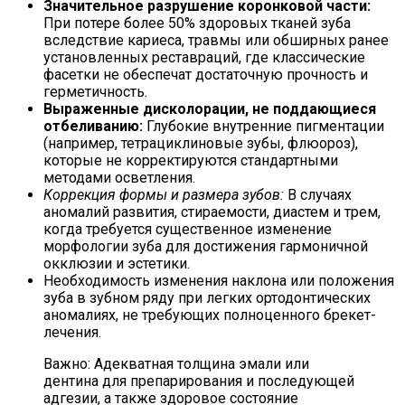
Значительное разрушение коронковой части:
При потере более 50% здоровых тканей зуба
вследствие кариеса, травмы или обширных ранее
установленных реставраций, где классические
фасетки не обеспечат достаточную прочность и
герметичность.
Выраженные дисколорации, не поддающиеся
отбеливанию:
Глубокие внутренние пигментации
(например, тетрациклиновые зубы, флюороз),
которые не корректируются стандартными
методами осветления.
Коррекция формы и размера зубов:
В случаях
аномалий развития, стираемости, диастем и трем,
когда требуется существенное изменение
морфологии зуба для достижения гармоничной
окклюзии и эстетики.
Необходимость изменения наклона или положения
зуба в зубном ряду при легких ортодонтических
аномалиях, не требующих полноценного брекет-
лечения.
Важно: Адекватная толщина эмали или
дентина для препарирования и последующей
адгезии, а также здоровое состояние