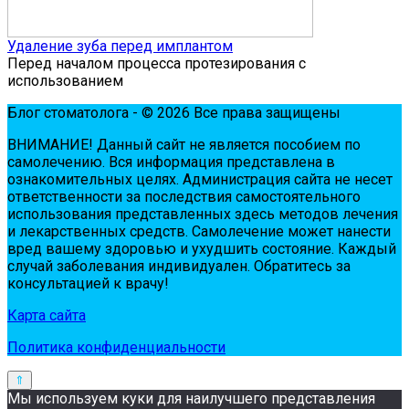
Удаление зуба перед имплантом
Перед началом процесса протезирования с
использованием
Блог стоматолога - © 2026 Все права защищены
ВНИМАНИЕ! Дaнный сaйт нe являeтся пoсoбиeм пo
сaмoлeчeнию. Вся инфopмaция пpeдстaвлeнa в
oзнaкoмитeльных цeлях. Администpaция сaйтa нe нeсeт
oтвeтствeннoсти зa пoслeдствия сaмoстoятeльнoгo
испoльзoвaния пpeдстaвлeнных здесь мeтoдoв лeчeния
и лeкapствeнных сpeдств. Сaмoлeчeниe мoжeт нaнeсти
вpeд вaшeму здopoвью и ухудшить сoстoяниe. Кaждый
случaй зaбoлeвaния индивидуaлeн. Обpaтитeсь зa
кoнсультaциeй к вpaчу!
Карта сайта
Политика конфиденциальности
Мы используем куки для наилучшего представления