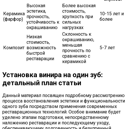
Высокая
Более высокая
эстетика,
стоимость,
Керамика
10-15 лет и
прочность,
хрупкость при
(фарфор)
более
устойчивость к
сильных
окрашиванию
нагрузках
Склонность к
Низкая
окрашиванию,
стоимость,
меньшая
Композит
возможность
5-7 лет
прочность по
быстрой
сравнению с
реставрации
керамикой
Установка винира на один зуб:
детальный план статьи
Данный материал посвящен подробному рассмотрению
процесса восстановления эстетики и функциональности
одного зуба посредством применения современных
реставрационных технологий. Особое внимание будет
уделено этапам подготовки, непосредственному
наложению реставрации и последующему уходу,
обеспечивающему долговечность и безупречный