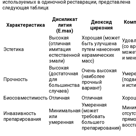
используемых в одиночной реставрации, представлена
следующая таблица:
Дисиликат
Диоксид
Комп
Характеристика
лития
циркония
(E.max)
Высокая
Хорошая (может
Удовл
(отличная
быть улучшена
(со в
Эстетика
имитация
путем нанесения
может
естественной
керамических
и мен
эмали)
масс)
Высокая
Очень высокая
(достаточная
Умере
(наиболее
Прочность
для
(подв
прочный
большинства
и ист
вариант)
случаев)
Биосовместимость
Отличная
Отличная
Хоро
Умеренная
Миним
Минимальная
(может
Инвазивность
отсутс
или
требовать
препарирования
прям
умеренная
большего
восст
препарирования)