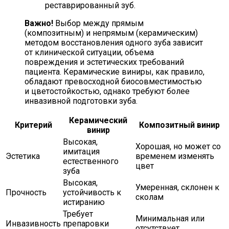
реставрированный зуб.
Важно!
Выбор между прямым
(композитным) и непрямым (керамическим)
методом восстановления одного зуба зависит
от клинической ситуации, объема
повреждения и эстетических требований
пациента. Керамические виниры, как правило,
обладают превосходной биосовместимостью
и цветостойкостью, однако требуют более
инвазивной подготовки зуба.
Керамический
Критерий
Композитный винир
винир
Высокая,
Хорошая, но может со
имитация
Эстетика
временем изменять
естественного
цвет
зуба
Высокая,
Умеренная, склонен к
Прочность
устойчивость к
сколам
истиранию
Требует
Минимальная или
Инвазивность
препаровки
отсутствует