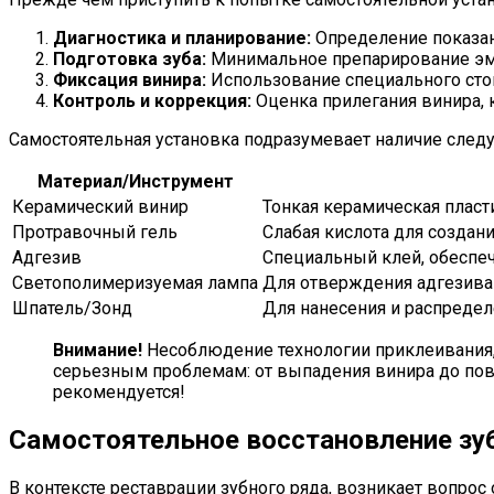
Диагностика и планирование:
Определение показани
Подготовка зуба:
Минимальное препарирование эма
Фиксация винира:
Использование специального сто
Контроль и коррекция:
Оценка прилегания винира, 
Самостоятельная установка подразумевает наличие следу
Материал/Инструмент
Керамический винир
Тонкая керамическая пласт
Протравочный гель
Слабая кислота для создан
Адгезив
Специальный клей, обеспе
Светополимеризуемая лампа
Для отверждения адгезива 
Шпатель/Зонд
Для нанесения и распредел
Внимание!
Несоблюдение технологии приклеивания,
серьезным проблемам: от выпадения винира до повр
рекомендуется!
Самостоятельное восстановление зуб
В контексте реставрации зубного ряда, возникает вопро