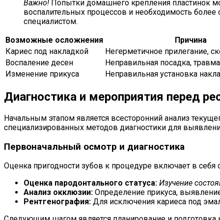
Важно!
Попытки домашнего крепления пластинок мог
воспалительных процессов и необходимость более 
специалистом.
Возможные осложнения
Причина
Кариес под накладкой
Негерметичное прилегание, ск
Воспаление десен
Неправильная посадка, травма
Изменение прикуса
Неправильная установка накл
Диагностика и мероприятия перед ре
Начальным этапом является всесторонний анализ текущег
специализированных методов диагностики для выявлени
Первоначальный осмотр и диагностика
Оценка пригодности зубов к процедуре включает в себя
Оценка пародонтального статуса:
Изучение состоя
Анализ окклюзии:
Определение прикуса, выявление
Рентгенография:
Для исключения кариеса под эмаль
Следующим шагом является планирование и подготовка к