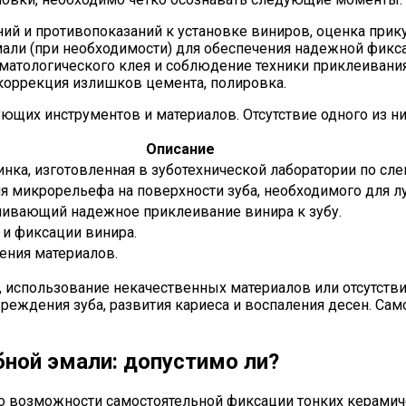
й и противопоказаний к установке виниров, оценка прикус
ли (при необходимости) для обеспечения надежной фикса
матологического клея и соблюдение техники приклеивания
коррекция излишков цемента, полировка.
ющих инструментов и материалов. Отсутствие одного из н
Описание
инка, изготовленная в зуботехнической лаборатории по сле
ия микрорельефа на поверхности зуба, необходимого для л
чивающий надежное приклеивание винира к зубу.
и фиксации винира.
ения материалов.
 использование некачественных материалов или отсутств
еждения зуба, развития кариеса и воспаления десен. Сам
ной эмали: допустимо ли?
с о возможности самостоятельной фиксации тонких керамич