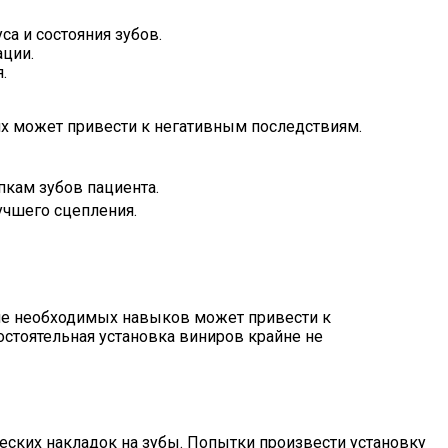
а и состояния зубов.
ции.
.
их может привести к негативным последствиям.
пкам зубов пациента.
учшего сцепления.
ие необходимых навыков может привести к
остоятельная установка виниров крайне не
еских накладок на зубы. Попытки произвести установку