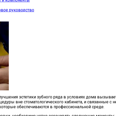
ы и компоненты
овое руководство
лучшения эстетики зубного ряда в условиях дома вызывае
дуры вне стоматологического кабинета, и связанные с не
 которые обеспечиваются в профессиональной среде.
новки, необходимо четко осознавать следующие моменты: