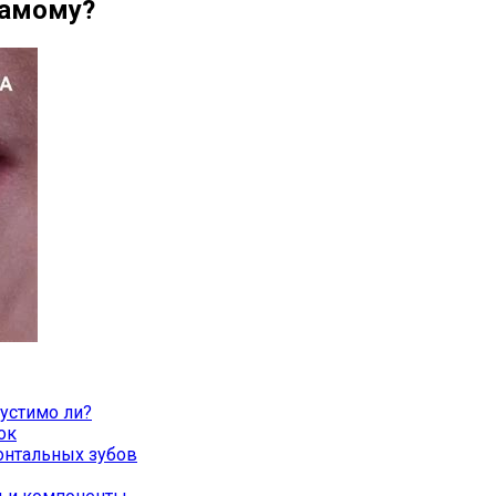
самому?
устимо ли?
ок
онтальных зубов