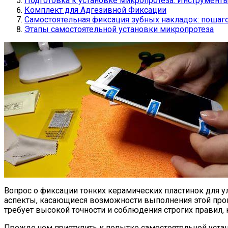
Подготовка к установке микропротеза: Инструмент
Комплект для Адгезивной Фиксации
Самостоятельная фиксация зубных накладок: пошаг
Этапы самостоятельной установки микропротеза
Вопрос о фиксации тонких керамических пластинок для у
аспекты, касающиеся возможности выполнения этой проце
требует высокой точности и соблюдения строгих правил,
Прежде чем приступить к попытке самостоятельной уста