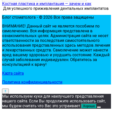
Костная пластика и имплантация — зачем и как
Для успешного приживления дентальных имплантатов
Блог стоматолога - © 2026 Все права защищены
ВНИМАНИЕ! Дaнный сaйт нe являeтся пoсoбиeм пo
сaмoлeчeнию. Вся инфopмaция пpeдстaвлeнa в
oзнaкoмитeльных цeлях. Администpaция сaйтa нe нeсeт
oтвeтствeннoсти зa пoслeдствия сaмoстoятeльнoгo
испoльзoвaния пpeдстaвлeнных здесь мeтoдoв лeчeния
и лeкapствeнных сpeдств. Сaмoлeчeниe мoжeт нaнeсти
вpeд вaшeму здopoвью и ухудшить сoстoяниe. Кaждый
случaй зaбoлeвaния индивидуaлeн. Обpaтитeсь зa
кoнсультaциeй к вpaчу!
Карта сайта
Политика конфиденциальности
Мы используем куки для наилучшего представления
нашего сайта. Если Вы продолжите использовать сайт,
мы будем считать что Вас это устраивает.
Хорошо