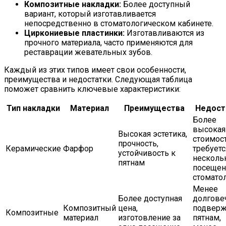
Композитные накладки:
Более доступный
вариант, который изготавливается
непосредственно в стоматологическом кабинете.
Циркониевые пластинки:
Изготавливаются из
прочного материала, часто применяются для
реставрации жевательных зубов.
Каждый из этих типов имеет свои особенности,
преимущества и недостатки. Следующая таблица
поможет сравнить ключевые характеристики:
Тип накладки
Материал
Преимущества
Недост
Более
высокая
Высокая эстетика,
стоимост
прочность,
Керамические
Фарфор
требуетс
устойчивость к
несколь
пятнам
посещен
стомато
Менее
Более доступная
долгове
Композитный
цена,
подвер
Композитные
материал
изготовление за
пятнам,