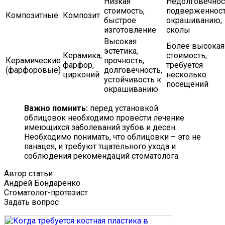
Низкая
Недолговечнос
стоимость,
подверженнос
Композитные
Композит
быстрое
окрашиванию,
изготовление
сколы
Высокая
Более высокая
эстетика,
Керамика,
стоимость,
Керамические
прочность,
фарфор,
требуется
(фарфоровые)
долговечность,
цирконий
несколько
устойчивость к
посещений
окрашиванию
Важно помнить:
перед установкой
облицовок необходимо провести лечение
имеющихся заболеваний зубов и десен.
Необходимо понимать, что облицовки – это не
панацея, и требуют тщательного ухода и
соблюдения рекомендаций стоматолога.
Автор статьи
Андрей Бондаренко
Стоматолог-протезист
Задать вопрос