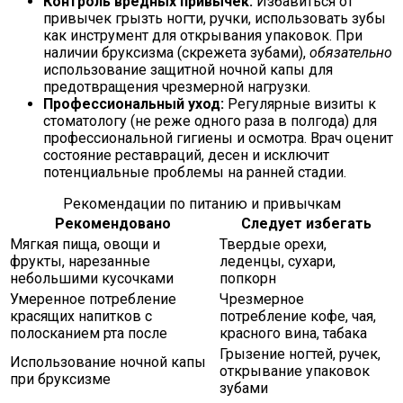
Контроль вредных привычек:
Избавиться от
привычек грызть ногти, ручки, использовать зубы
как инструмент для открывания упаковок. При
наличии бруксизма (скрежета зубами),
обязательно
использование защитной ночной капы для
предотвращения чрезмерной нагрузки.
Профессиональный уход:
Регулярные визиты к
стоматологу (не реже одного раза в полгода) для
профессиональной гигиены и осмотра. Врач оценит
состояние реставраций, десен и исключит
потенциальные проблемы на ранней стадии.
Рекомендации по питанию и привычкам
Рекомендовано
Следует избегать
Мягкая пища, овощи и
Твердые орехи,
фрукты, нарезанные
леденцы, сухари,
небольшими кусочками
попкорн
Умеренное потребление
Чрезмерное
красящих напитков с
потребление кофе, чая,
полосканием рта после
красного вина, табака
Грызение ногтей, ручек,
Использование ночной капы
открывание упаковок
при бруксизме
зубами