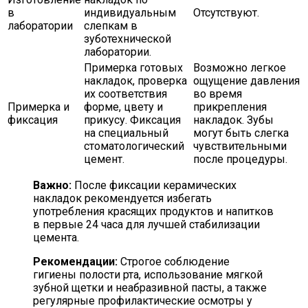
в
индивидуальным
Отсутствуют.
лаборатории
слепкам в
зуботехнической
лаборатории.
Примерка готовых
Возможно легкое
накладок, проверка
ощущение давления
их соответствия
во время
Примерка и
форме, цвету и
прикрепления
фиксация
прикусу. Фиксация
накладок. Зубы
на специальный
могут быть слегка
стоматологический
чувствительными
цемент.
после процедуры.
Важно:
После фиксации керамических
накладок рекомендуется избегать
употребления красящих продуктов и напитков
в первые 24 часа для лучшей стабилизации
цемента.
Рекомендации:
Строгое соблюдение
гигиены полости рта, использование мягкой
зубной щетки и неабразивной пасты, а также
регулярные профилактические осмотры у