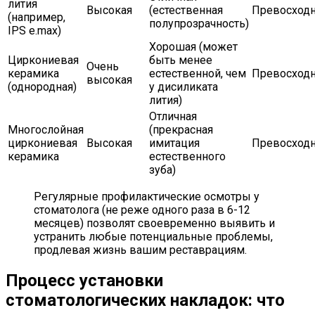
лития
Высокая
(естественная
Превосходн
(например,
полупрозрачность)
IPS e.max)
Хорошая (может
Циркониевая
быть менее
Очень
керамика
естественной, чем
Превосходн
высокая
(однородная)
у дисиликата
лития)
Отличная
Многослойная
(прекрасная
циркониевая
Высокая
имитация
Превосходн
керамика
естественного
зуба)
Регулярные профилактические осмотры у
стоматолога (не реже одного раза в 6-12
месяцев) позволят своевременно выявить и
устранить любые потенциальные проблемы,
продлевая жизнь вашим реставрациям.
Процесс установки
стоматологических накладок: что