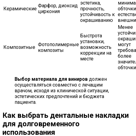
эстетика,
минима
Фарфор, диоксид
Керамические
прочность,
обточки
циркония
устойчивость к
естест
окрашиванию
внешни
Менее
устойчи
Быстрота
окраши
установки,
Фотополимерные
могут
Композитные
возможность
композиты
требова
коррекции на
более
месте
значите
обточки
Выбор материала для виниров
должен
осуществляться совместно с лечащим
врачом, исходя из клинической ситуации,
эстетических предпочтений и бюджета
пациента.
Как выбрать дентальные накладки
для долговременного
использования