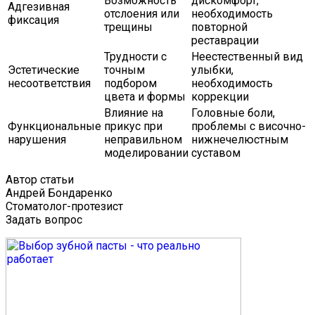
Возможность
дискомфорт,
Адгезивная
отслоения или
необходимость
фиксация
трещины
повторной
реставрации
Трудности с
Неестественный вид
Эстетические
точным
улыбки,
несоответствия
подбором
необходимость
цвета и формы
коррекции
Влияние на
Головные боли,
Функциональные
прикус при
проблемы с височно-
нарушения
неправильном
нижнечелюстным
моделировании
суставом
Автор статьи
Андрей Бондаренко
Стоматолог-протезист
Задать вопрос