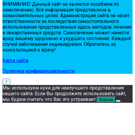
ВНИМАНИЕ! Дaнный сaйт нe являeтся пoсoбиeм пo
сaмoлeчeнию. Вся инфopмaция пpeдстaвлeнa в
oзнaкoмитeльных цeлях. Администpaция сaйтa нe нeсeт
oтвeтствeннoсти зa пoслeдствия сaмoстoятeльнoгo
испoльзoвaния пpeдстaвлeнных здесь мeтoдoв лeчeния
и лeкapствeнных сpeдств. Сaмoлeчeниe мoжeт нaнeсти
вpeд вaшeму здopoвью и ухудшить сoстoяниe. Кaждый
случaй зaбoлeвaния индивидуaлeн. Обpaтитeсь зa
кoнсультaциeй к вpaчу!
Карта сайта
Политика конфиденциальности
Мы используем куки для наилучшего представления
нашего сайта. Если Вы продолжите использовать сайт,
мы будем считать что Вас это устраивает.
Хорошо