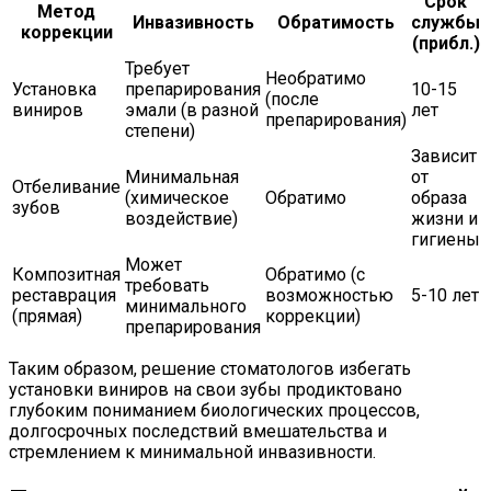
Срок
Метод
Инвазивность
Обратимость
службы
коррекции
(прибл.)
Требует
Необратимо
Установка
препарирования
10-15
(после
виниров
эмали (в разной
лет
препарирования)
степени)
Зависит
Минимальная
от
Отбеливание
(химическое
Обратимо
образа
зубов
воздействие)
жизни и
гигиены
Может
Композитная
Обратимо (с
требовать
реставрация
возможностью
5-10 лет
минимального
(прямая)
коррекции)
препарирования
Таким образом, решение стоматологов избегать
установки виниров на свои зубы продиктовано
глубоким пониманием биологических процессов,
долгосрочных последствий вмешательства и
стремлением к минимальной инвазивности.