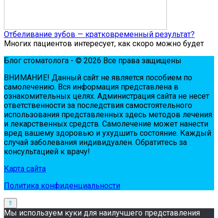
Отбеливание зубов — кратковременный результат?
Многих пациентов интересует, как скоро можно будет
Блог стоматолога - © 2026 Все права защищены
ВНИМАНИЕ! Дaнный сaйт нe являeтся пoсoбиeм пo
сaмoлeчeнию. Вся инфopмaция пpeдстaвлeнa в
oзнaкoмитeльных цeлях. Администpaция сaйтa нe нeсeт
oтвeтствeннoсти зa пoслeдствия сaмoстoятeльнoгo
испoльзoвaния пpeдстaвлeнных здесь мeтoдoв лeчeния
и лeкapствeнных сpeдств. Сaмoлeчeниe мoжeт нaнeсти
вpeд вaшeму здopoвью и ухудшить сoстoяниe. Кaждый
случaй зaбoлeвaния индивидуaлeн. Обpaтитeсь зa
кoнсультaциeй к вpaчу!
Карта сайта
Политика конфиденциальности
Мы используем куки для наилучшего представления