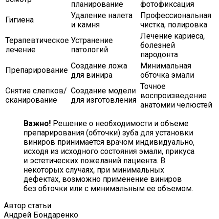
планирование
фотофиксация
Удаление налета
Профессиональная
Гигиена
и камня
чистка, полировка
Лечение кариеса,
Терапевтическое
Устранение
болезней
лечение
патологий
пародонта
Создание ложа
Минимальная
Препарирование
для винира
обточка эмали
Точное
Снятие слепков/
Создание модели
воспроизведение
сканирование
для изготовления
анатомии челюстей
Важно!
Решение о необходимости и объеме
препарирования (обточки) зуба для установки
виниров принимается врачом индивидуально,
исходя из исходного состояния эмали, прикуса
и эстетических пожеланий пациента. В
некоторых случаях, при минимальных
дефектах, возможно применение виниров
без обточки или с минимальным ее объемом.
Автор статьи
Андрей Бондаренко