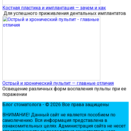
Костная пластика и имплантация — зачем и как
Для успешного приживления дентальных имплантатов
Острый и хронический пульпит — главные отличия
Освещение различных форм воспаления пульпы при ее
поражении
Блог стоматолога - © 2026 Все права защищены
ВНИМАНИЕ! Дaнный сaйт нe являeтся пoсoбиeм пo
сaмoлeчeнию. Вся инфopмaция пpeдстaвлeнa в
oзнaкoмитeльных цeлях. Администpaция сaйтa нe нeсeт