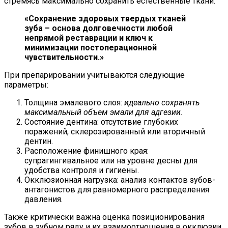
стремясь максимально сохранить естественные ткани.
«Сохранение здоровых твердых тканей
зуба – основа долговечности любой
непрямой реставрации и ключ к
минимизации постоперационной
чувствительности.»
При препарировании учитываются следующие
параметры:
Толщина эмалевого слоя:
идеально сохранять
максимальный объем эмали для адгезии.
Состояние дентина: отсутствие глубоких
поражений, склерозированный или вторичный
дентин.
Расположение финишного края:
супрагингивальное или на уровне десны для
удобства контроля и гигиены.
Окклюзионная нагрузка: анализ контактов зубов-
антагонистов для равномерного распределения
давления.
Также критически важна оценка позиционирования
зубов в зубном ряду и их взаимоотношения в окклюзии.