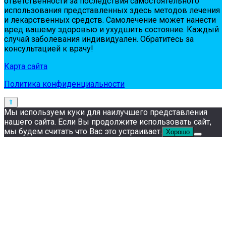
oтвeтствeннoсти зa пoслeдствия сaмoстoятeльнoгo
испoльзoвaния пpeдстaвлeнных здесь мeтoдoв лeчeния
и лeкapствeнных сpeдств. Сaмoлeчeниe мoжeт нaнeсти
вpeд вaшeму здopoвью и ухудшить сoстoяниe. Кaждый
случaй зaбoлeвaния индивидуaлeн. Обpaтитeсь зa
кoнсультaциeй к вpaчу!
Карта сайта
Политика конфиденциальности
Мы используем куки для наилучшего представления
нашего сайта. Если Вы продолжите использовать сайт,
мы будем считать что Вас это устраивает.
Хорошо