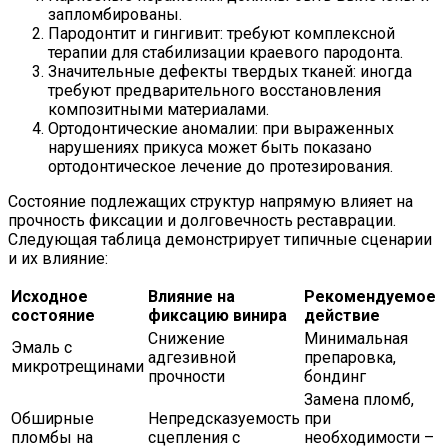
запломбированы.
Пародонтит и гингивит: требуют комплексной
терапии для стабилизации краевого пародонта.
Значительные дефекты твердых тканей: иногда
требуют предварительного восстановления
композитными материалами.
Ортодонтические аномалии: при выраженных
нарушениях прикуса может быть показано
ортодонтическое лечение до протезирования.
Состояние подлежащих структур напрямую влияет на
прочность фиксации и долговечность реставрации.
Следующая таблица демонстрирует типичные сценарии
и их влияние:
Исходное
Влияние на
Рекомендуемое
состояние
фиксацию винира
действие
Снижение
Минимальная
Эмаль с
адгезивной
препаровка,
микротрещинами
прочности
бондинг
Замена пломб,
Обширные
Непредсказуемость
при
пломбы на
сцепления с
необходимости –