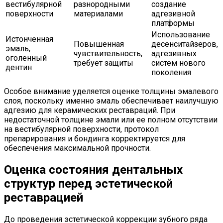
вестибулярной
разнородными
создание
поверхности
материалами
адгезивной
платформы
Использование
Истонченная
Повышенная
десенситайзеров,
эмаль,
чувствительность,
адгезивных
оголенный
требует защиты
систем нового
дентин
поколения
Особое внимание уделяется оценке толщины эмалевого
слоя, поскольку именно эмаль обеспечивает наилучшую
адгезию для керамических реставраций. При
недостаточной толщине эмали или ее полном отсутствии
на вестибулярной поверхности, протокол
препарирования и бондинга корректируется для
обеспечения максимальной прочности.
Оценка состояния дентальных
структур перед эстетической
реставрацией
До проведения эстетической коррекции зубного ряда