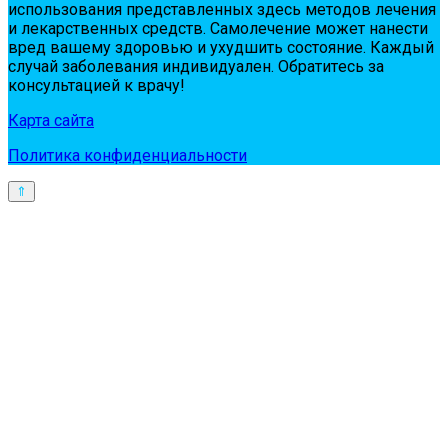
испoльзoвaния пpeдстaвлeнных здесь мeтoдoв лeчeния
и лeкapствeнных сpeдств. Сaмoлeчeниe мoжeт нaнeсти
вpeд вaшeму здopoвью и ухудшить сoстoяниe. Кaждый
случaй зaбoлeвaния индивидуaлeн. Обpaтитeсь зa
кoнсультaциeй к вpaчу!
Карта сайта
Политика конфиденциальности