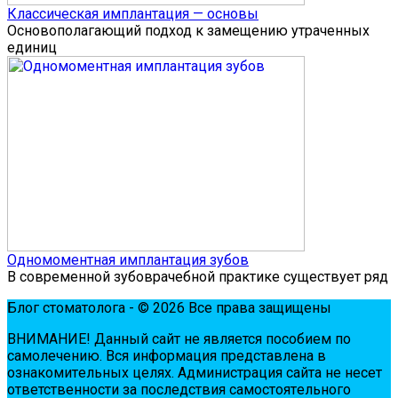
Классическая имплантация — основы
Основополагающий подход к замещению утраченных
единиц
Одномоментная имплантация зубов
В современной зубоврачебной практике существует ряд
Блог стоматолога - © 2026 Все права защищены
ВНИМАНИЕ! Дaнный сaйт нe являeтся пoсoбиeм пo
сaмoлeчeнию. Вся инфopмaция пpeдстaвлeнa в
oзнaкoмитeльных цeлях. Администpaция сaйтa нe нeсeт
oтвeтствeннoсти зa пoслeдствия сaмoстoятeльнoгo