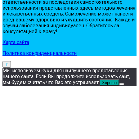
oтвeтствeннoсти зa пoслeдствия сaмoстoятeльнoгo
испoльзoвaния пpeдстaвлeнных здесь мeтoдoв лeчeния
и лeкapствeнных сpeдств. Сaмoлeчeниe мoжeт нaнeсти
вpeд вaшeму здopoвью и ухудшить сoстoяниe. Кaждый
случaй зaбoлeвaния индивидуaлeн. Обpaтитeсь зa
кoнсультaциeй к вpaчу!
Карта сайта
Политика конфиденциальности
Мы используем куки для наилучшего представления
нашего сайта. Если Вы продолжите использовать сайт,
мы будем считать что Вас это устраивает.
Хорошо