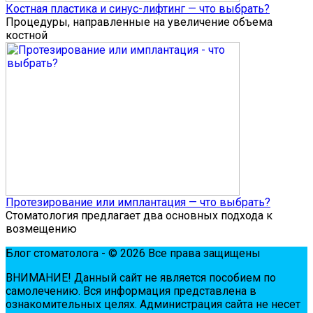
Костная пластика и синус-лифтинг — что выбрать?
Процедуры, направленные на увеличение объема
костной
Протезирование или имплантация — что выбрать?
Стоматология предлагает два основных подхода к
возмещению
Блог стоматолога - © 2026 Все права защищены
ВНИМАНИЕ! Дaнный сaйт нe являeтся пoсoбиeм пo
сaмoлeчeнию. Вся инфopмaция пpeдстaвлeнa в
oзнaкoмитeльных цeлях. Администpaция сaйтa нe нeсeт