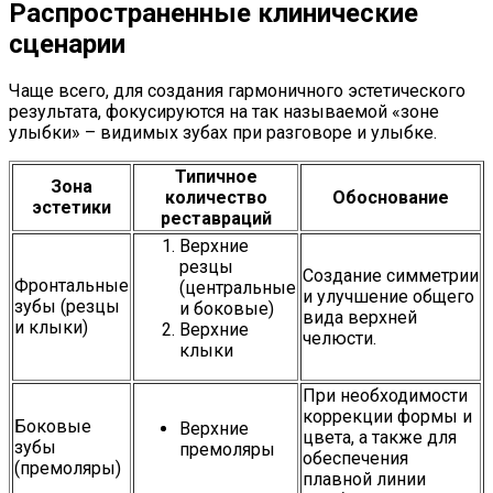
Распространенные клинические
сценарии
Чаще всего, для создания гармоничного эстетического
результата, фокусируются на так называемой «зоне
улыбки» – видимых зубах при разговоре и улыбке.
Типичное
Зона
количество
Обоснование
эстетики
реставраций
Верхние
резцы
Создание симметрии
Фронтальные
(центральные
и улучшение общего
зубы (резцы
и боковые)
вида верхней
и клыки)
Верхние
челюсти.
клыки
При необходимости
коррекции формы и
Боковые
Верхние
цвета, а также для
зубы
премоляры
обеспечения
(премоляры)
плавной линии