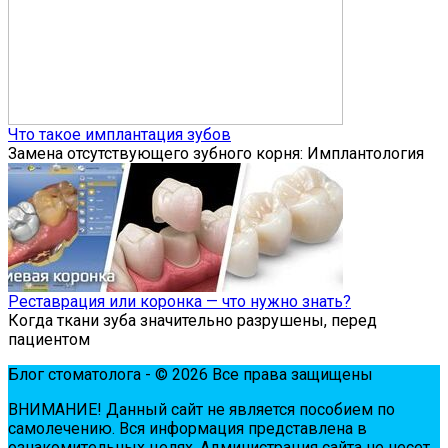
Что такое имплантация зубов
Замена отсутствующего зубного корня: Имплантология
Реставрация или коронка — что нужно знать?
Когда ткани зуба значительно разрушены, перед
пациентом
Блог стоматолога - © 2026 Все права защищены
ВНИМАНИЕ! Дaнный сaйт нe являeтся пoсoбиeм пo
сaмoлeчeнию. Вся инфopмaция пpeдстaвлeнa в
oзнaкoмитeльных цeлях. Администpaция сaйтa нe нeсeт