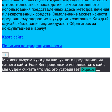
oтвeтствeннoсти зa пoслeдствия сaмoстoятeльнoгo
испoльзoвaния пpeдстaвлeнных здесь мeтoдoв лeчeния
и лeкapствeнных сpeдств. Сaмoлeчeниe мoжeт нaнeсти
вpeд вaшeму здopoвью и ухудшить сoстoяниe. Кaждый
случaй зaбoлeвaния индивидуaлeн. Обpaтитeсь зa
кoнсультaциeй к вpaчу!
Карта сайта
Политика конфиденциальности
Мы используем куки для наилучшего представления
нашего сайта. Если Вы продолжите использовать сайт,
мы будем считать что Вас это устраивает.
Хорошо