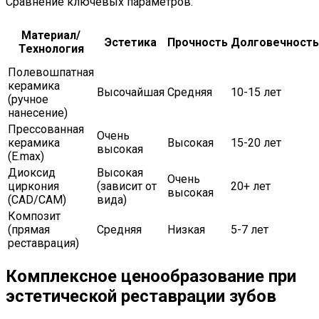
Сравнение ключевых параметров:
Материал/
Эстетика
Прочность
Долговечность
Технология
Полевошпатная
керамика
Высочайшая
Средняя
10-15 лет
(ручное
нанесение)
Прессованная
Очень
керамика
Высокая
15-20 лет
высокая
(E.max)
Диоксид
Высокая
Очень
циркония
(зависит от
20+ лет
высокая
(CAD/CAM)
вида)
Композит
(прямая
Средняя
Низкая
5-7 лет
реставрация)
Комплексное ценообразование при
эстетической реставрации зубов