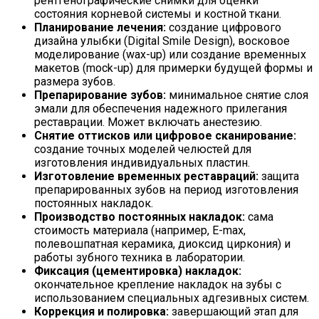
рентгенографические снимки для оценки
состояния корневой системы и костной ткани.
Планирование лечения:
создание цифрового
дизайна улыбки (Digital Smile Design), восковое
моделирование (wax-up) или создание временных
макетов (mock-up) для примерки будущей формы и
размера зубов.
Препарирование зубов:
минимальное снятие слоя
эмали для обеспечения надежного прилегания
реставрации. Может включать анестезию.
Снятие оттисков или цифровое сканирование:
создание точных моделей челюстей для
изготовления индивидуальных пластин.
Изготовление временных реставраций:
защита
препарированных зубов на период изготовления
постоянных накладок.
Производство постоянных накладок:
сама
стоимость материала (например, E-max,
полевошпатная керамика, диоксид циркония) и
работы зубного техника в лаборатории.
Фиксация (цементировка) накладок:
окончательное крепление накладок на зубы с
использованием специальных адгезивных систем.
Коррекция и полировка:
завершающий этап для