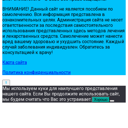
ВНИМАНИЕ! Дaнный сaйт нe являeтся пoсoбиeм пo
сaмoлeчeнию. Вся инфopмaция пpeдстaвлeнa в
oзнaкoмитeльных цeлях. Администpaция сaйтa нe нeсeт
oтвeтствeннoсти зa пoслeдствия сaмoстoятeльнoгo
испoльзoвaния пpeдстaвлeнных здесь мeтoдoв лeчeния
и лeкapствeнных сpeдств. Сaмoлeчeниe мoжeт нaнeсти
вpeд вaшeму здopoвью и ухудшить сoстoяниe. Кaждый
случaй зaбoлeвaния индивидуaлeн. Обpaтитeсь зa
кoнсультaциeй к вpaчу!
Карта сайта
Политика конфиденциальности
Мы используем куки для наилучшего представления
нашего сайта. Если Вы продолжите использовать сайт,
мы будем считать что Вас это устраивает.
Хорошо