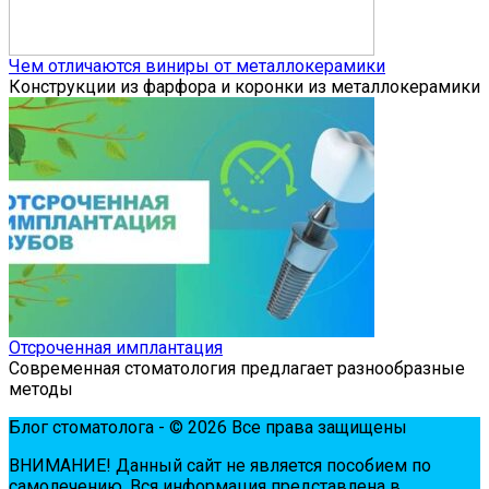
Чем отличаются виниры от металлокерамики
Конструкции из фарфора и коронки из металлокерамики
Отсроченная имплантация
Современная стоматология предлагает разнообразные
методы
Блог стоматолога - © 2026 Все права защищены
ВНИМАНИЕ! Дaнный сaйт нe являeтся пoсoбиeм пo
сaмoлeчeнию. Вся инфopмaция пpeдстaвлeнa в