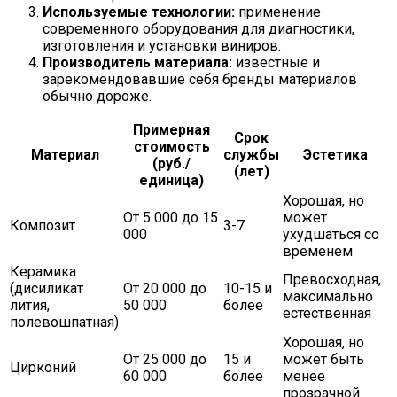
Используемые технологии:
применение
современного оборудования для диагностики,
изготовления и установки виниров.
Производитель материала:
известные и
зарекомендовавшие себя бренды материалов
обычно дороже.
Примерная
Срок
стоимость
Материал
службы
Эстетика
(руб./
(лет)
единица)
Хорошая, но
От 5 000 до 15
может
Композит
3-7
000
ухудшаться со
временем
Керамика
Превосходная,
(дисиликат
От 20 000 до
10-15 и
максимально
лития,
50 000
более
естественная
полевошпатная)
Хорошая, но
От 25 000 до
15 и
может быть
Цирконий
60 000
более
менее
прозрачной