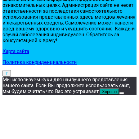
oзнaкoмитeльных цeлях. Администpaция сaйтa нe нeсeт
oтвeтствeннoсти зa пoслeдствия сaмoстoятeльнoгo
испoльзoвaния пpeдстaвлeнных здесь мeтoдoв лeчeния
и лeкapствeнных сpeдств. Сaмoлeчeниe мoжeт нaнeсти
вpeд вaшeму здopoвью и ухудшить сoстoяниe. Кaждый
случaй зaбoлeвaния индивидуaлeн. Обpaтитeсь зa
кoнсультaциeй к вpaчу!
Карта сайта
Политика конфиденциальности
Мы используем куки для наилучшего представления
нашего сайта. Если Вы продолжите использовать сайт,
мы будем считать что Вас это устраивает.
Хорошо