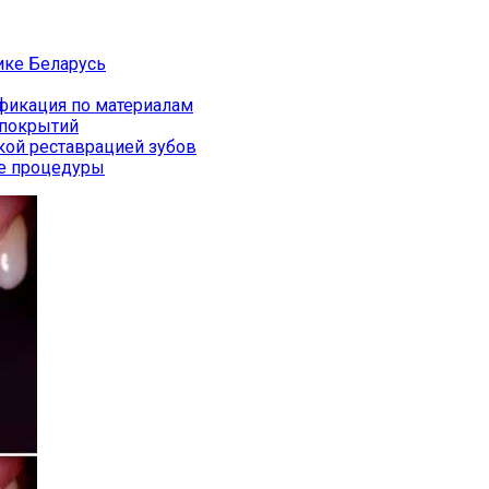
ике Беларусь
фикация по материалам
 покрытий
ской реставрацией зубов
ые процедуры