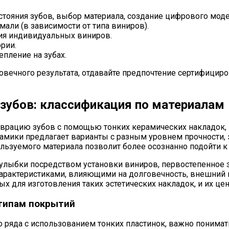
стояния зубов, выбор материала, создание цифрового мод
ли (в зависимости от типа виниров).
ия индивидуальных виниров.
рии.
пление на зубах.
овечного результата, отдавайте предпочтение сертифици
зубов: классификация по материалам
аврацию зубов с помощью тонких керамических накладок, 
мики предлагает варианты с разным уровнем прочности, эс
ользуемого материала позволит более осознанно подойти
улыбки посредством установки виниров, первостепенное з
арактеристиками, влияющими на долговечность, внешний в
 для изготовления таких эстетических накладок, и их це
 типам покрытий
о ряда с использованием тонких пластинок, важно понимат