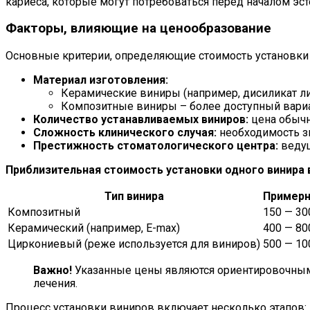
кариеса, которые могут потребоваться перед началом эс
Факторы, влияющие на ценообразование
Основные критерии, определяющие стоимость установки
Материал изготовления:
Керамические виниры (например, дисиликат лит
Композитные виниры – более доступный вариа
Количество устанавливаемых виниров:
цена обычн
Сложность клинического случая:
необходимость зн
Престижность стоматологического центра:
ведущ
Приблизительная стоимость установки одного винира 
Тип винира
Примерн
Композитный
150 — 30
Керамический (например, E-max)
400 — 80
Циркониевый (реже используется для виниров)
500 — 10
Важно!
Указанные цены являются ориентировочными
лечения.
Процесс установки виниров включает несколько этапов: