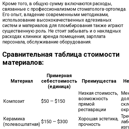
Кроме того, в общую сумму включаются расходы,
связанные с профессионализмом стоматолога-ортопеда.
Его опыт, владение современными методиками,
использование высококачественных адгезивных
систем и материалов для пломбирования также играют
существенную роль. Не стоит забывать и о накладных
расходах клиники: аренда помещения, зарплата
персонала, обслуживание оборудования.
Сравнительная таблица стоимости
материалов:
Примерная
Материал
себестоимость
Преимущества
Не
(единица)
Низкая стоимость,
Ме
возможность
дол
Композит
$50 — $150
прямой
скл
реставрации
ок
Тре
Керамика
Хорошая эстетика,
$150 — $300
лаб
(полевошпатная)
прочность
изг