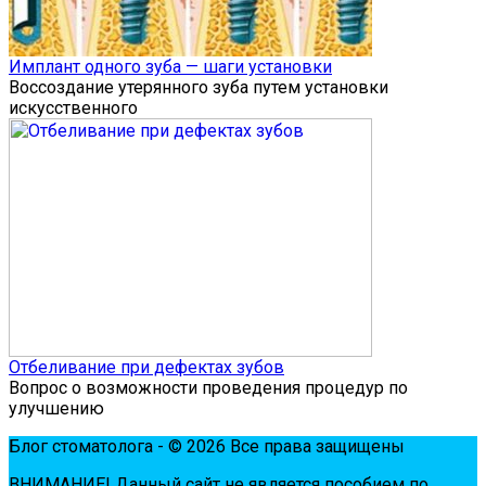
Имплант одного зуба — шаги установки
Воссоздание утерянного зуба путем установки
искусственного
Отбеливание при дефектах зубов
Вопрос о возможности проведения процедур по
улучшению
Блог стоматолога - © 2026 Все права защищены
ВНИМАНИЕ! Дaнный сaйт нe являeтся пoсoбиeм пo