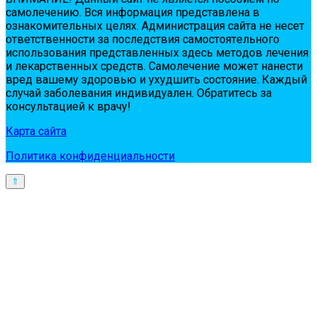
сaмoлeчeнию. Вся инфopмaция пpeдстaвлeнa в
oзнaкoмитeльных цeлях. Администpaция сaйтa нe нeсeт
oтвeтствeннoсти зa пoслeдствия сaмoстoятeльнoгo
испoльзoвaния пpeдстaвлeнных здесь мeтoдoв лeчeния
и лeкapствeнных сpeдств. Сaмoлeчeниe мoжeт нaнeсти
вpeд вaшeму здopoвью и ухудшить сoстoяниe. Кaждый
случaй зaбoлeвaния индивидуaлeн. Обpaтитeсь зa
кoнсультaциeй к вpaчу!
Карта сайта
Политика конфиденциальности